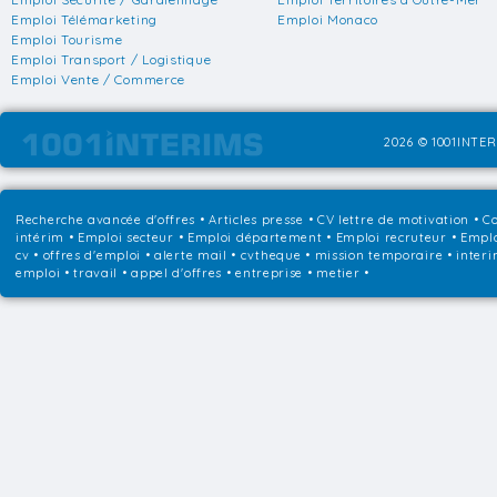
Emploi Télémarketing
Emploi Monaco
Emploi Tourisme
Emploi Transport / Logistique
Emploi Vente / Commerce
2026 © 1001INTER
Recherche avancée d'offres
•
Articles presse
•
CV lettre de motivation
•
Co
intérim
•
Emploi secteur
•
Emploi département
•
Emploi recruteur
•
Emplo
cv • offres d'emploi • alerte mail • cvtheque • mission temporaire • interi
emploi • travail • appel d'offres • entreprise • metier •