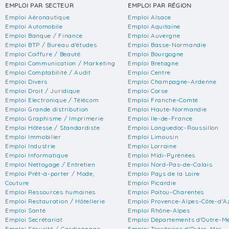
EMPLOI PAR SECTEUR
EMPLOI PAR RÉGION
Emploi Aéronautique
Emploi Alsace
Emploi Automobile
Emploi Aquitaine
Emploi Banque / Finance
Emploi Auvergne
Emploi BTP / Bureau d'études
Emploi Basse-Normandie
Emploi Coiffure / Beauté
Emploi Bourgogne
Emploi Communication / Marketing
Emploi Bretagne
Emploi Comptabilité / Audit
Emploi Centre
Emploi Divers
Emploi Champagne-Ardenne
Emploi Droit / Juridique
Emploi Corse
Emploi Electronique / Télécom
Emploi Franche-Comté
Emploi Grande distribution
Emploi Haute-Normandie
Emploi Graphisme / Imprimerie
Emploi Ile-de-France
Emploi Hôtesse / Standardiste
Emploi Languedoc-Roussillon
Emploi Immobilier
Emploi Limousin
Emploi Industrie
Emploi Lorraine
Emploi Informatique
Emploi Midi-Pyrénées
Emploi Nettoyage / Entretien
Emploi Nord-Pas-de-Calais
Emploi Prêt-à-porter / Mode,
Emploi Pays de la Loire
Couture
Emploi Picardie
Emploi Ressources humaines
Emploi Poitou-Charentes
Emploi Restauration / Hôtellerie
Emploi Provence-Alpes-Côte-d'A
Emploi Santé
Emploi Rhône-Alpes
Emploi Secrétariat
Emploi Départements d'Outre-M
Emploi Sécurité / Gardiennage
Emploi Territoires d'Outre-Mer