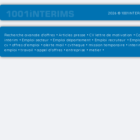
2026 © 1001INTER
Recherche avancée d'offres
•
Articles presse
•
CV lettre de motivation
•
Co
intérim
•
Emploi secteur
•
Emploi département
•
Emploi recruteur
•
Emplo
cv • offres d'emploi • alerte mail • cvtheque • mission temporaire • interi
emploi • travail • appel d'offres • entreprise • metier •