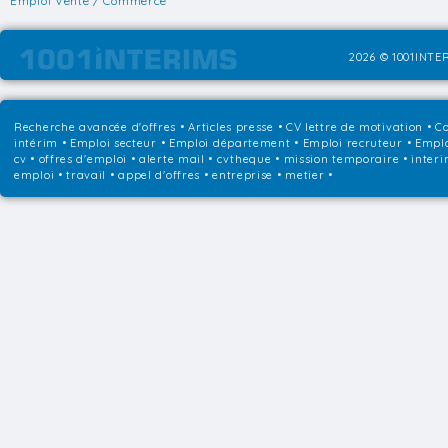
Emploi Vente / Commerce
2026 © 1001INTER
Recherche avancée d'offres
•
Articles presse
•
CV lettre de motivation
•
Co
intérim
•
Emploi secteur
•
Emploi département
•
Emploi recruteur
•
Emplo
cv • offres d'emploi • alerte mail • cvtheque • mission temporaire • interi
emploi • travail • appel d'offres • entreprise • metier •