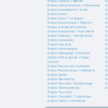
Emploi Coiffure / Beauté
E
Emploi Communication / Marketing
E
Emploi Comptabilité / Audit
E
Emploi Divers
E
Emploi Droit / Juridique
E
Emploi Electronique / Télécom
E
Emploi Grande distribution
E
Emploi Graphisme / Imprimerie
E
Emploi Hôtesse / Standardiste
E
Emploi Immobilier
E
Emploi Industrie
E
Emploi Informatique
E
Emploi Nettoyage / Entretien
E
Emploi Prêt-à-porter / Mode,
E
Couture
E
Emploi Ressources humaines
E
Emploi Restauration / Hôtellerie
E
Emploi Santé
E
Emploi Secrétariat
E
Emploi Sécurité / Gardiennage
E
Emploi Télémarketing
E
Emploi Tourisme
Emploi Transport / Logistique
Emploi Vente / Commerce