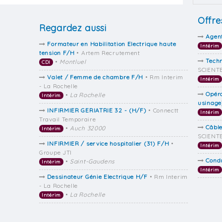
Offre
Regardez aussi
Agen
Formateur en Habilitation Electrique haute
Intérim
tension F/H
• Artem Recrutement
Techn
•
Montluel
CDI
SCIENTE
Valet / Femme de chambre F/H
• Rm Interim
Intérim
- La Rochelle
Opér
•
La Rochelle
Intérim
usinage
INFIRMIER GERIATRIE 32 - (H/F)
• Connectt
Intérim
Travail Temporaire
Câble
•
Auch 32000
Intérim
SCIENTE
INFIRMIER / service hospitalier (31) F/H
•
Intérim
Groupe JTI
Cond
•
Saint-Gaudens
Intérim
Intérim
Dessinateur Génie Electrique H/F
• Rm Interim
- La Rochelle
•
La Rochelle
Intérim