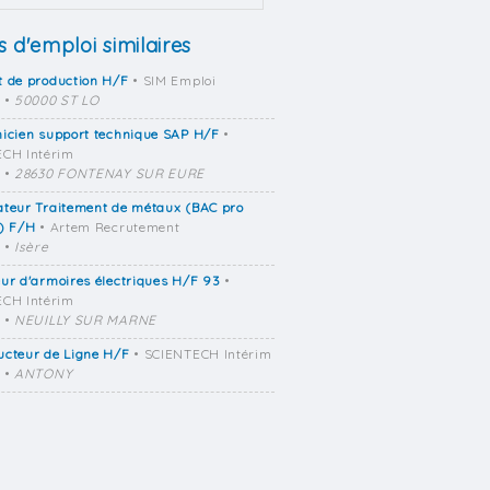
s d'emploi similaires
t de production H/F
• SIM Emploi
•
50000 ST LO
icien support technique SAP H/F
•
CH Intérim
•
28630 FONTENAY SUR EURE
ateur Traitement de métaux (BAC pro
) F/H
• Artem Recrutement
•
Isère
ur d'armoires électriques H/F 93
•
CH Intérim
•
NEUILLY SUR MARNE
ucteur de Ligne H/F
• SCIENTECH Intérim
•
ANTONY