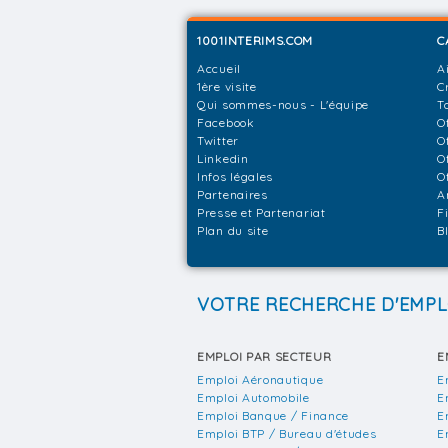
1001INTERIMS.COM
C
Accueil
A
1ère visite
C
Qui sommes-nous - L'équipe
T
Facebook
O
Twitter
O
Linkedin
O
Infos légales
O
Partenaires
A
Presse et Partenariat
F
Plan du site
B
VOTRE RECHERCHE D'EMPL
EMPLOI PAR SECTEUR
E
Emploi Aéronautique
E
Emploi Automobile
E
Emploi Banque / Finance
E
Emploi BTP / Bureau d'études
E