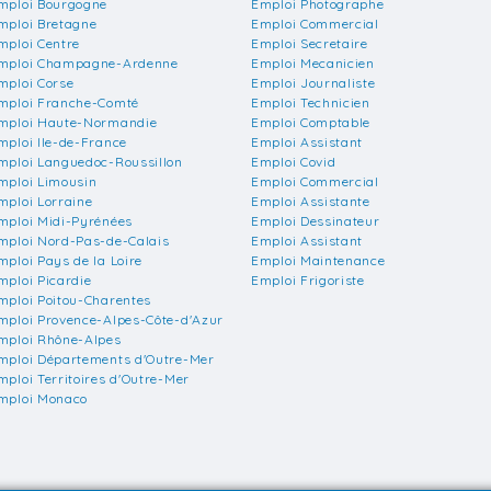
mploi Bourgogne
Emploi Photographe
mploi Bretagne
Emploi Commercial
mploi Centre
Emploi Secretaire
mploi Champagne-Ardenne
Emploi Mecanicien
mploi Corse
Emploi Journaliste
mploi Franche-Comté
Emploi Technicien
mploi Haute-Normandie
Emploi Comptable
mploi Ile-de-France
Emploi Assistant
mploi Languedoc-Roussillon
Emploi Covid
mploi Limousin
Emploi Commercial
mploi Lorraine
Emploi Assistante
mploi Midi-Pyrénées
Emploi Dessinateur
mploi Nord-Pas-de-Calais
Emploi Assistant
mploi Pays de la Loire
Emploi Maintenance
mploi Picardie
Emploi Frigoriste
mploi Poitou-Charentes
mploi Provence-Alpes-Côte-d'Azur
mploi Rhône-Alpes
mploi Départements d'Outre-Mer
mploi Territoires d'Outre-Mer
mploi Monaco