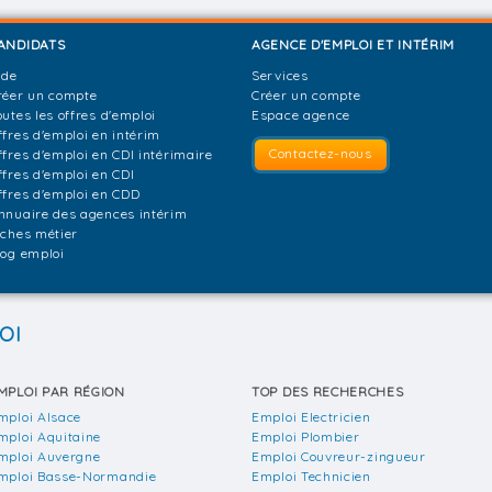
ANDIDATS
AGENCE D'EMPLOI ET INTÉRIM
ide
Services
réer un compte
Créer un compte
outes les offres d'emploi
Espace agence
ffres d'emploi en intérim
Contactez-nous
ffres d'emploi en CDI intérimaire
ffres d'emploi en CDI
ffres d'emploi en CDD
nnuaire des agences intérim
iches métier
log emploi
OI
MPLOI PAR RÉGION
TOP DES RECHERCHES
mploi Alsace
Emploi Electricien
mploi Aquitaine
Emploi Plombier
mploi Auvergne
Emploi Couvreur-zingueur
mploi Basse-Normandie
Emploi Technicien