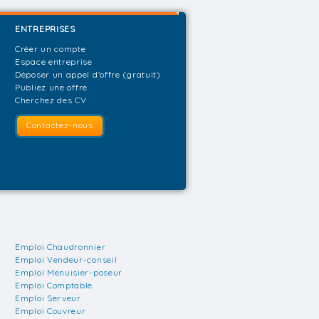
ENTREPRISES
Créer un compte
Espace entreprise
Déposer un appel d'offre (gratuit)
Publiez une offre
Cherchez des CV
Contactez-nous
Emploi Chaudronnier
Emploi Vendeur-conseil
Emploi Menuisier-poseur
Emploi Comptable
Emploi Serveur
Emploi Couvreur