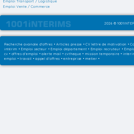
Emploi Transport / Logistique
Emploi Vente / Commerce
2026 © 1001INTER
Recherche avancée d'offres
•
Articles presse
•
CV lettre de motivation
•
Co
intérim
•
Emploi secteur
•
Emploi département
•
Emploi recruteur
•
Emplo
cv • offres d'emploi • alerte mail • cvtheque • mission temporaire • interi
emploi • travail • appel d'offres • entreprise • metier •