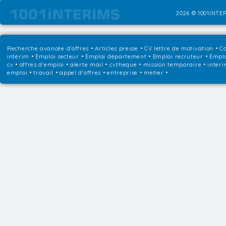
2026 © 1001INTER
Recherche avancée d'offres
•
Articles presse
•
CV lettre de motivation
•
Co
intérim
•
Emploi secteur
•
Emploi département
•
Emploi recruteur
•
Emplo
cv • offres d'emploi • alerte mail • cvtheque • mission temporaire • interi
emploi • travail • appel d'offres • entreprise • metier •