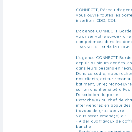
CONNECTT, Réseau d'agenc
vous ouvre toutes les portes
insertion, CDD, CDI.
L'agence CONNECTT Bordea
valoriser votre savoir-fair
compétences dans les doma
TRANSPORT et de la LOGIS
L'agence CONNECTT Bord
depuis plusieurs années le
dans leurs besoins en recr
Dans ce cadre, nous reche
nos clients, acteur reconnu
bâtiment, un(e) Manoeuvre 
sur un chantier situé à Pau 
Description du poste :
Rattaché(e) au chef de cha
interviendrez en appui des 
travaux de gros oeuvre.
Vous serez amené(e) à :
- Aider aux travaux de cof
banche
- Participer aux opérations 