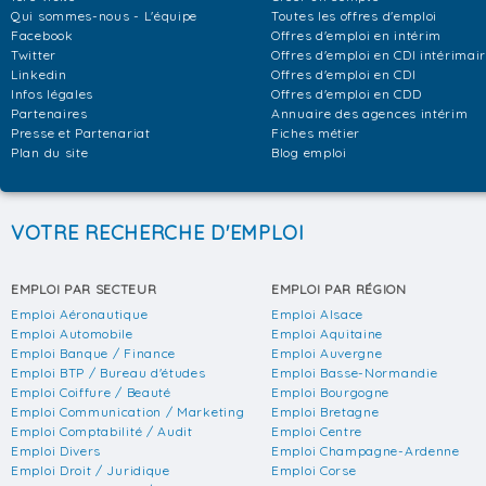
Qui sommes-nous - L'équipe
Toutes les offres d'emploi
Facebook
Offres d'emploi en intérim
Twitter
Offres d'emploi en CDI intérimai
Linkedin
Offres d'emploi en CDI
Infos légales
Offres d'emploi en CDD
Partenaires
Annuaire des agences intérim
Presse et Partenariat
Fiches métier
Plan du site
Blog emploi
VOTRE RECHERCHE D'EMPLOI
EMPLOI PAR SECTEUR
EMPLOI PAR RÉGION
Emploi Aéronautique
Emploi Alsace
Emploi Automobile
Emploi Aquitaine
Emploi Banque / Finance
Emploi Auvergne
Emploi BTP / Bureau d'études
Emploi Basse-Normandie
Emploi Coiffure / Beauté
Emploi Bourgogne
Emploi Communication / Marketing
Emploi Bretagne
Emploi Comptabilité / Audit
Emploi Centre
Emploi Divers
Emploi Champagne-Ardenne
Emploi Droit / Juridique
Emploi Corse