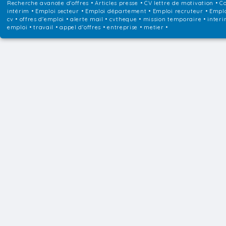
Recherche avancée d'offres
•
Articles presse
•
CV lettre de motivation
•
Co
intérim
•
Emploi secteur
•
Emploi département
•
Emploi recruteur
•
Emplo
cv • offres d'emploi • alerte mail • cvtheque • mission temporaire • interi
emploi • travail • appel d'offres • entreprise • metier •