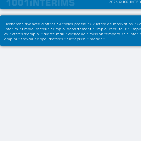
2026 © 1001INTER
Recherche avancée d'offres
•
Articles presse
•
CV lettre de motivation
•
Co
intérim
•
Emploi secteur
•
Emploi département
•
Emploi recruteur
•
Emplo
cv • offres d'emploi • alerte mail • cvtheque • mission temporaire • interi
emploi • travail • appel d'offres • entreprise • metier •