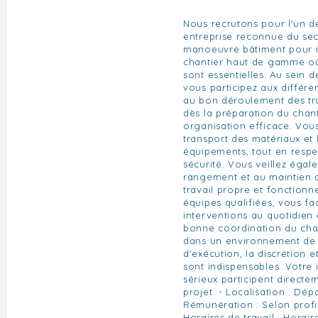
Nous recrutons pour l'un de
entreprise reconnue du sec
manoeuvre bâtiment pour i
chantier haut de gamme où
sont essentielles. Au sein d
vous participez aux différe
au bon déroulement des tr
dès la préparation du chant
organisation efficace. Vou
transport des matériaux et
équipements, tout en respe
sécurité. Vous veillez éga
rangement et au maintien 
travail propre et fonctionn
équipes qualifiées, vous fac
interventions au quotidien 
bonne coordination du chant
dans un environnement de s
d'exécution, la discrétion 
sont indispensables. Votre 
sérieux participent directem
projet. - Localisation : Dé
Rémunération : Selon profil
Horaires de travail : Horai