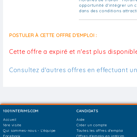
opportunité d'intégrer un c
dans des conditions attract
POSTULER À CETTE OFFRE D'EMPLOI :
Cette offre a expiré et n'est plus disponible
Consultez d'autres offres en effectuant u
1001INTERIMS.COM
CANDIDATS
Accueil
Aide
1ère visite
Créer un compte
Qui sommes-nous - L'équipe
Toutes les offres d'emploi
Facebook
Offres d'emploi en intérim