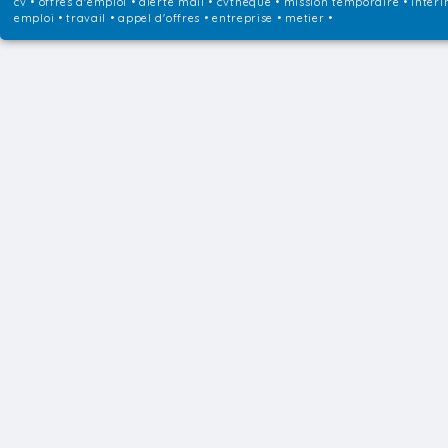
cv • offres d'emploi • alerte mail • cvtheque • mission temporaire • interi
emploi • travail • appel d'offres • entreprise • metier •