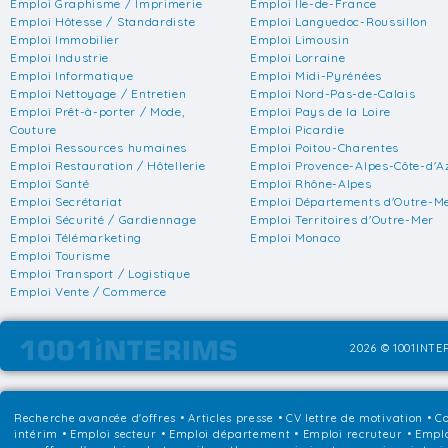
Emploi Graphisme / Imprimerie
Emploi Ile-de-France
Emploi Hôtesse / Standardiste
Emploi Languedoc-Roussillon
Emploi Immobilier
Emploi Limousin
Emploi Industrie
Emploi Lorraine
Emploi Informatique
Emploi Midi-Pyrénées
Emploi Nettoyage / Entretien
Emploi Nord-Pas-de-Calais
Emploi Prêt-à-porter / Mode,
Emploi Pays de la Loire
Couture
Emploi Picardie
Emploi Ressources humaines
Emploi Poitou-Charentes
Emploi Restauration / Hôtellerie
Emploi Provence-Alpes-Côte-d'A
Emploi Santé
Emploi Rhône-Alpes
Emploi Secrétariat
Emploi Départements d'Outre-M
Emploi Sécurité / Gardiennage
Emploi Territoires d'Outre-Mer
Emploi Télémarketing
Emploi Monaco
Emploi Tourisme
Emploi Transport / Logistique
Emploi Vente / Commerce
2026 © 1001INTER
Recherche avancée d'offres
•
Articles presse
•
CV lettre de motivation
•
Co
intérim
•
Emploi secteur
•
Emploi département
•
Emploi recruteur
•
Emplo