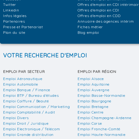
Twitter
Offres d'emploi en CDI intérimai
Linkedin
Offres d'emploi en CDI
Infos légales
Offres d'emploi en CDD
Partenaires
Annuaire des agences intérim
Presse et Partenariat
Fiches métier
Plan du site
Blog emploi
VOTRE RECHERCHE D'EMPLOI
EMPLOI PAR SECTEUR
EMPLOI PAR RÉGION
Emploi Aéronautique
Emploi Alsace
Emploi Automobile
Emploi Aquitaine
Emploi Banque / Finance
Emploi Auvergne
Emploi BTP / Bureau d'études
Emploi Basse-Normandie
Emploi Coiffure / Beauté
Emploi Bourgogne
Emploi Communication / Marketing
Emploi Bretagne
Emploi Comptabilité / Audit
Emploi Centre
Emploi Divers
Emploi Champagne-Ardenne
Emploi Droit / Juridique
Emploi Corse
Emploi Electronique / Télécom
Emploi Franche-Comté
Emploi Grande distribution
Emploi Haute-Normandie