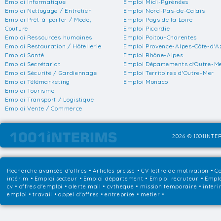
Emploi Informatique
Emploi Midi-Pyrénées
Emploi Nettoyage / Entretien
Emploi Nord-Pas-de-Calais
Emploi Prêt-à-porter / Mode,
Emploi Pays de la Loire
Couture
Emploi Picardie
Emploi Ressources humaines
Emploi Poitou-Charentes
Emploi Restauration / Hôtellerie
Emploi Provence-Alpes-Côte-d'A
Emploi Santé
Emploi Rhône-Alpes
Emploi Secrétariat
Emploi Départements d'Outre-M
Emploi Sécurité / Gardiennage
Emploi Territoires d'Outre-Mer
Emploi Télémarketing
Emploi Monaco
Emploi Tourisme
Emploi Transport / Logistique
Emploi Vente / Commerce
2026 © 1001INTER
Recherche avancée d'offres
•
Articles presse
•
CV lettre de motivation
•
Co
intérim
•
Emploi secteur
•
Emploi département
•
Emploi recruteur
•
Emplo
cv • offres d'emploi • alerte mail • cvtheque • mission temporaire • interi
emploi • travail • appel d'offres • entreprise • metier •