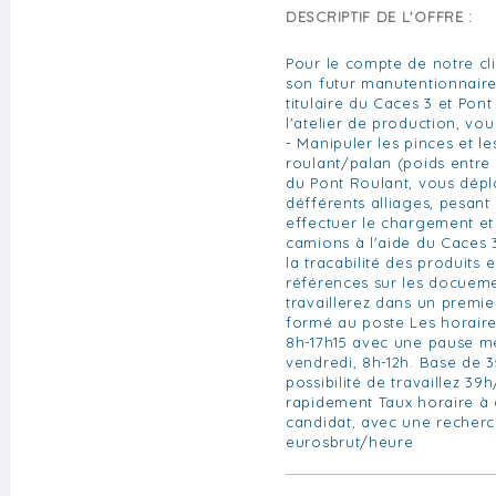
DESCRIPTIF DE L'OFFRE :
Pour le compte de notre cl
son futur manutentionnaire
titulaire du Caces 3 et Pont
l'atelier de production, vo
- Manipuler les pinces et les
roulant/palan (poids entre 1
du Pont Roulant, vous dépl
défférents alliages, pesant
effectuer le chargement e
camions à l'aide du Caces 
la tracabilité des produits 
références sur les docueme
travaillerez dans un premie
formé au poste Les horaires
8h-17h15 avec une pause mé
vendredi, 8h-12h. Base de
possibilité de travaillez 3
rapidement Taux horaire à d
candidat, avec une recherc
eurosbrut/heure