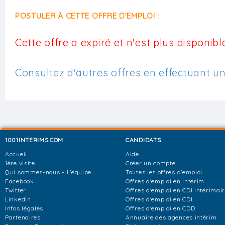
POSTULER À CETTE OFFRE D'EMPLOI :
Cette offre a expiré et n'est plus disponible
Consultez d'autres offres en effectuant u
1001INTERIMS.COM
CANDIDATS
Accueil
Aide
1ère visite
Créer un compte
Qui sommes-nous - L'équipe
Toutes les offres d'emploi
Facebook
Offres d'emploi en intérim
Twitter
Offres d'emploi en CDI intérimai
Linkedin
Offres d'emploi en CDI
Infos légales
Offres d'emploi en CDD
Partenaires
Annuaire des agences intérim