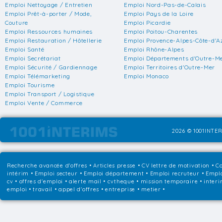
Emploi Nettoyage / Entretien
Emploi Nord-Pas-de-Calais
Emploi Prêt-à-porter / Mode,
Emploi Pays de la Loire
Couture
Emploi Picardie
Emploi Ressources humaines
Emploi Poitou-Charentes
Emploi Restauration / Hôtellerie
Emploi Provence-Alpes-Côte-d'A
Emploi Santé
Emploi Rhône-Alpes
Emploi Secrétariat
Emploi Départements d'Outre-M
Emploi Sécurité / Gardiennage
Emploi Territoires d'Outre-Mer
Emploi Télémarketing
Emploi Monaco
Emploi Tourisme
Emploi Transport / Logistique
Emploi Vente / Commerce
2026 © 1001INTER
Recherche avancée d'offres
•
Articles presse
•
CV lettre de motivation
•
Co
intérim
•
Emploi secteur
•
Emploi département
•
Emploi recruteur
•
Emplo
cv • offres d'emploi • alerte mail • cvtheque • mission temporaire • interi
emploi • travail • appel d'offres • entreprise • metier •