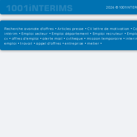
2026 © 1001INTER
Recherche avancée d'offres
•
Articles presse
•
CV lettre de motivation
•
Co
intérim
•
Emploi secteur
•
Emploi département
•
Emploi recruteur
•
Emplo
cv • offres d'emploi • alerte mail • cvtheque • mission temporaire • interi
emploi • travail • appel d'offres • entreprise • metier •