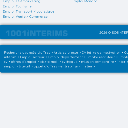
Emploi Télémarketing
Emploi Monaco
Emploi Tourisme
Emploi Transport / Logistique
Emploi Vente / Commerce
2026 © 1001INTER
Recherche avancée d'offres
•
Articles presse
•
CV lettre de motivation
•
Co
intérim
•
Emploi secteur
•
Emploi département
•
Emploi recruteur
•
Emplo
cv • offres d'emploi • alerte mail • cvtheque • mission temporaire • interi
emploi • travail • appel d'offres • entreprise • metier •