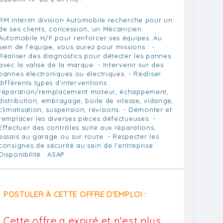
RM Intérim division Automobile recherche pour un
de ses clients, concession, un Mécanicien
Automobile H/F pour renforcer ses équipes. Au
sein de l'équipe, vous aurez pour missions : -
Réaliser des diagnostics pour détecter les pannes
avec la valise de la marque. - Intervenir sur des
pannes électroniques ou électriques. - Réaliser
différents types d'interventions :
réparation/remplacement moteur, échappement,
distribution, embrayage, boite de vitesse, vidange,
climatisation, suspension, révisions. - Démonter et
remplacer les diverses pièces défectueuses. -
Effectuer des contrôles suite aux réparations,
essais au garage ou sur route. - Respecter les
consignes de sécurité au sein de l'entreprise.
Disponibilité : ASAP
POSTULER À CETTE OFFRE D'EMPLOI :
Cette offre a expiré et n'est plus