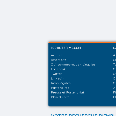
1001INTERIMS.COM
C
Accueil
A
1ère visite
C
Qui sommes-nous - L'équipe
T
Facebook
O
Twitter
O
Linkedin
O
Infos légales
O
Partenaires
A
Presse et Partenariat
F
Plan du site
B