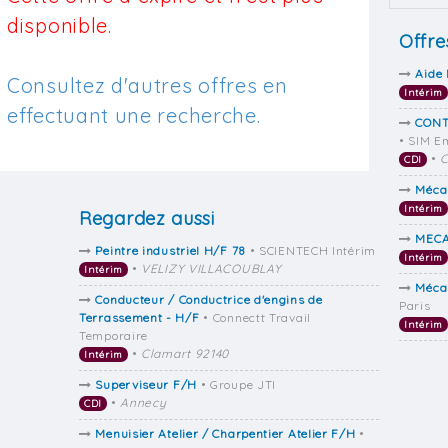
disponible.
Offre
Aide 
Consultez d'autres offres en
Intérim
effectuant une recherche.
CONT
• SIM E
•
CDI
Méca
Intérim
Regardez aussi
MECA
Peintre industriel H/F 78
• SCIENTECH Intérim
Intérim
•
VELIZY VILLACOUBLAY
Intérim
Méca
Conducteur / Conductrice d'engins de
Paris
Terrassement - H/F
• Connectt Travail
Intérim
Temporaire
•
Clamart 92140
Intérim
Superviseur F/H
• Groupe JTI
•
Annecy
CDI
Menuisier Atelier / Charpentier Atelier F/H
•