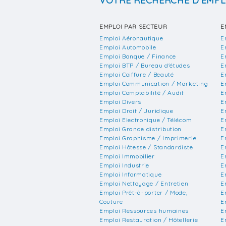
VOTRE RECHERCHE D'EMPL
EMPLOI PAR SECTEUR
E
Emploi Aéronautique
E
Emploi Automobile
E
Emploi Banque / Finance
E
Emploi BTP / Bureau d'études
E
Emploi Coiffure / Beauté
E
Emploi Communication / Marketing
E
Emploi Comptabilité / Audit
E
Emploi Divers
E
Emploi Droit / Juridique
E
Emploi Electronique / Télécom
E
Emploi Grande distribution
E
Emploi Graphisme / Imprimerie
E
Emploi Hôtesse / Standardiste
E
Emploi Immobilier
E
Emploi Industrie
E
Emploi Informatique
E
Emploi Nettoyage / Entretien
E
Emploi Prêt-à-porter / Mode,
E
Couture
E
Emploi Ressources humaines
E
Emploi Restauration / Hôtellerie
E