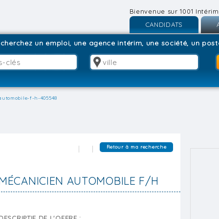
Bienvenue sur 1001 Intérim
CANDIDATS
Inscription
I
cherchez un emploi, une agence intérim, une société, un poste
Connexion
C
automobile-f-h-405548
Retour à ma recherche
MÉCANICIEN AUTOMOBILE F/H
DESCRIPTIF DE L'OFFRE :