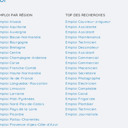
OI
MPLOI PAR RÉGION
TOP DES RECHERCHES
mploi Alsace
Emploi Couvreur-zingueur
mploi Aquitaine
Emploi Assistante
mploi Auvergne
Emploi Assistant
mploi Basse-Normandie
Emploi Maintenance
mploi Bourgogne
Emploi Technicien
mploi Bretagne
Emploi Dessinateur
mploi Centre
Emploi Assistant
mploi Champagne-Ardenne
Emploi Commercial
mploi Corse
Emploi Commercial
mploi Franche-Comté
Emploi Mecanicien
mploi Haute-Normandie
Emploi Secretaire
mploi Ile-de-France
Emploi Photographe
mploi Languedoc-Roussillon
Emploi Electricien
mploi Limousin
Emploi Comptable
mploi Lorraine
Emploi Covid
mploi Midi-Pyrénées
Emploi Frigoriste
mploi Nord-Pas-de-Calais
Emploi Plombier
mploi Pays de la Loire
Emploi Technicien
mploi Picardie
Emploi Journaliste
mploi Poitou-Charentes
mploi Provence-Alpes-Côte-d'Azur