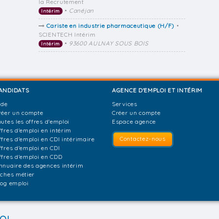
Ia Recrutement
•
Canéjan
Intérim
Cariste en industrie pharmaceutique (H/F)
•
SCIENTECH Intérim
•
93600 AULNAY SOUS BOIS
Intérim
ANDIDATS
AGENCE D'EMPLOI ET INTÉRIM
ide
Services
réer un compte
Créer un compte
outes les offres d'emploi
Espace agence
ffres d'emploi en intérim
Contactez-nous
ffres d'emploi en CDI intérimaire
ffres d'emploi en CDI
ffres d'emploi en CDD
nnuaire des agences intérim
iches métier
log emploi