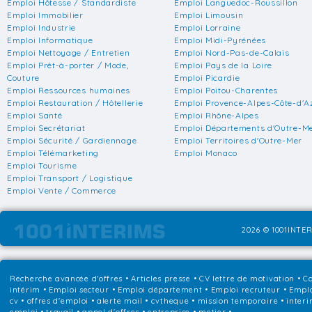
Emploi Hôtesse / Standardiste
Emploi Languedoc-Roussillon
Emploi Immobilier
Emploi Limousin
Emploi Industrie
Emploi Lorraine
Emploi Informatique
Emploi Midi-Pyrénées
Emploi Nettoyage / Entretien
Emploi Nord-Pas-de-Calais
Emploi Prêt-à-porter / Mode,
Emploi Pays de la Loire
Couture
Emploi Picardie
Emploi Ressources humaines
Emploi Poitou-Charentes
Emploi Restauration / Hôtellerie
Emploi Provence-Alpes-Côte-d'A
Emploi Santé
Emploi Rhône-Alpes
Emploi Secrétariat
Emploi Départements d'Outre-M
Emploi Sécurité / Gardiennage
Emploi Territoires d'Outre-Mer
Emploi Télémarketing
Emploi Monaco
Emploi Tourisme
Emploi Transport / Logistique
Emploi Vente / Commerce
2026 © 1001INTER
Recherche avancée d'offres
•
Articles presse
•
CV lettre de motivation
•
Co
intérim
•
Emploi secteur
•
Emploi département
•
Emploi recruteur
•
Emplo
cv • offres d'emploi • alerte mail • cvtheque • mission temporaire • interi
emploi • travail • appel d'offres • entreprise • metier •