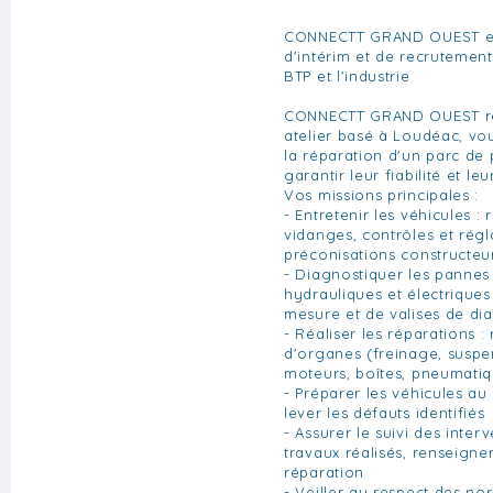
CONNECTT GRAND OUEST e
d'intérim et de recrutement
BTP et l'industrie
CONNECTT GRAND OUEST re
atelier basé à Loudéac, vou
la réparation d'un parc de 
garantir leur fiabilité et leu
Vos missions principales :
- Entretenir les véhicules :
vidanges, contrôles et régl
préconisations constructeu
- Diagnostiquer les panne
hydrauliques et électriques 
mesure et de valises de di
- Réaliser les réparations 
d'organes (freinage, susp
moteurs, boîtes, pneumatiqu
- Préparer les véhicules au
lever les défauts identifiés
- Assurer le suivi des interv
travaux réalisés, renseign
réparation
- Veiller au respect des no