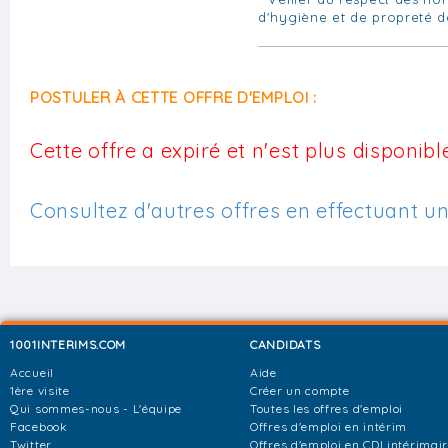
d'hygiène et de propreté de
POSTULER À CETTE OFFRE D'EMPLOI :
Cette offre a expiré et n'est plus disponible
Consultez d'autres offres en effectuant u
1001INTERIMS.COM
CANDIDATS
Accueil
Aide
1ère visite
Créer un compte
Qui sommes-nous - L'équipe
Toutes les offres d'emploi
Facebook
Offres d'emploi en intérim
Twitter
Offres d'emploi en CDI intérimai