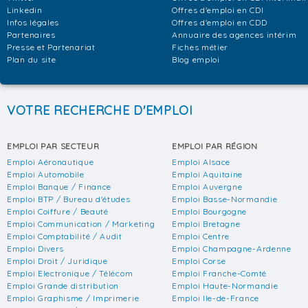
Linkedin
Offres d'emploi en CDI
Infos légales
Offres d'emploi en CDD
Partenaires
Annuaire des agences intérim
Presse et Partenariat
Fiches métier
Plan du site
Blog emploi
VOTRE RECHERCHE D'EMPLOI
EMPLOI PAR SECTEUR
EMPLOI PAR RÉGION
Emploi Aéronautique
Emploi Alsace
Emploi Automobile
Emploi Aquitaine
Emploi Banque / Finance
Emploi Auvergne
Emploi BTP / Bureau d'études
Emploi Basse-Normandie
Emploi Coiffure / Beauté
Emploi Bourgogne
Emploi Communication / Marketing
Emploi Bretagne
Emploi Comptabilité / Audit
Emploi Centre
Emploi Divers
Emploi Champagne-Ardenne
Emploi Droit / Juridique
Emploi Corse
Emploi Electronique / Télécom
Emploi Franche-Comté
Emploi Grande distribution
Emploi Haute-Normandie
Emploi Graphisme / Imprimerie
Emploi Ile-de-France