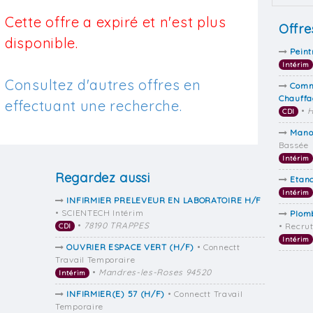
Cette offre a expiré et n'est plus
Offre
disponible.
Peint
Intérim
Consultez d'autres offres en
Comme
Chauffa
effectuant une recherche.
•
H
CDI
Mano
Bassée
Intérim
Regardez aussi
Etan
Intérim
INFIRMIER PRELEVEUR EN LABORATOIRE H/F
• SCIENTECH Intérim
Plomb
•
78190 TRAPPES
• Recru
CDI
Intérim
OUVRIER ESPACE VERT (H/F)
• Connectt
Travail Temporaire
•
Mandres-les-Roses 94520
Intérim
INFIRMIER(E) 57 (H/F)
• Connectt Travail
Temporaire