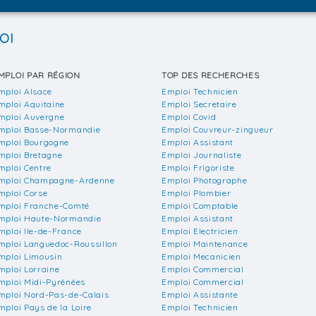
OI
MPLOI PAR RÉGION
TOP DES RECHERCHES
mploi Alsace
Emploi Technicien
mploi Aquitaine
Emploi Secretaire
mploi Auvergne
Emploi Covid
mploi Basse-Normandie
Emploi Couvreur-zingueur
mploi Bourgogne
Emploi Assistant
mploi Bretagne
Emploi Journaliste
mploi Centre
Emploi Frigoriste
mploi Champagne-Ardenne
Emploi Photographe
mploi Corse
Emploi Plombier
mploi Franche-Comté
Emploi Comptable
mploi Haute-Normandie
Emploi Assistant
mploi Ile-de-France
Emploi Electricien
mploi Languedoc-Roussillon
Emploi Maintenance
mploi Limousin
Emploi Mecanicien
mploi Lorraine
Emploi Commercial
mploi Midi-Pyrénées
Emploi Commercial
mploi Nord-Pas-de-Calais
Emploi Assistante
mploi Pays de la Loire
Emploi Technicien