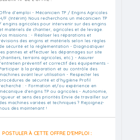
Offre d'emploi - Mécanicien TP / Engins Agricoles
H/F (Intérim) Nous recherchons un mécanicien TP
/ engins agricoles pour intervenir sur des engins
et matériels de chantier, agricoles et de levage.
Vos missions : - Réaliser les réparations et
révisions des engins et matériels selon les règles
de sécurité et la réglementation - Diagnostiquer
les pannes et effectuer les dépannages sur site
(chantiers, terrains agricoles, etc.) - Assurer
l'entretien préventif et correctif des équipements -
Participer à la préparation et au contrôle des
machines avant leur utilisation - Respecter les
procédures de sécurité et d'hygiène Profil
recherché : - Formation et/ou expérience en
mécanique d'engins TP ou agricoles - Autonomie,
rigueur et sens des priorités Envie de travailler sur
des machines variées et techniques ? Rejoignez-
nous dès maintenant !
POSTULER À CETTE OFFRE D'EMPLOI :