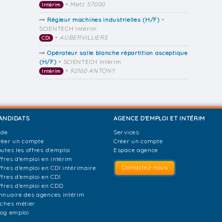
•
Metz 57000
Intérim
Régleur machines industrielles (H/F)
•
SCIENTECH Intérim
•
AUBERVILLIERS
CDI
Opérateur salle blanche répartition asceptique
(H/F)
• SCIENTECH Intérim
•
92160 ANTONY
Intérim
ANDIDATS
AGENCE D'EMPLOI ET INTÉRIM
ide
Services
réer un compte
Créer un compte
outes les offres d'emploi
Espace agence
ffres d'emploi en intérim
Contactez-nous
ffres d'emploi en CDI intérimaire
ffres d'emploi en CDI
ffres d'emploi en CDD
nnuaire des agences intérim
iches métier
log emploi