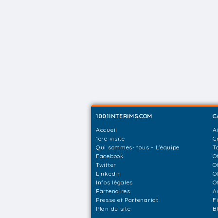
1001INTERIMS.COM
C
Accueil
A
1ère visite
C
Qui sommes-nous - L'équipe
T
Facebook
O
Twitter
O
Linkedin
O
Infos légales
O
Partenaires
A
Presse et Partenariat
F
Plan du site
B