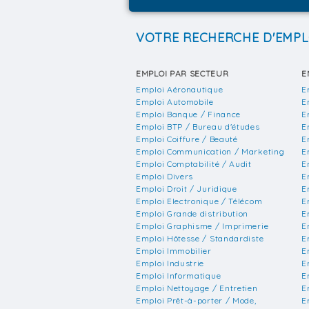
VOTRE RECHERCHE D'EMPL
EMPLOI PAR SECTEUR
E
Emploi Aéronautique
E
Emploi Automobile
E
Emploi Banque / Finance
E
Emploi BTP / Bureau d'études
E
Emploi Coiffure / Beauté
E
Emploi Communication / Marketing
E
Emploi Comptabilité / Audit
E
Emploi Divers
E
Emploi Droit / Juridique
E
Emploi Electronique / Télécom
E
Emploi Grande distribution
E
Emploi Graphisme / Imprimerie
E
Emploi Hôtesse / Standardiste
E
Emploi Immobilier
E
Emploi Industrie
E
Emploi Informatique
E
Emploi Nettoyage / Entretien
E
Emploi Prêt-à-porter / Mode,
E