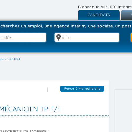
Bienvenue sur 1001 Intérim
CANDIDATS
Inscription
I
cherchez un emploi, une agence intérim, une société, un poste
Connexion
C
p-f-h-404994
Retour à ma recherche
MÉCANICIEN TP F/H
DESCRIPTIF DE L'OFFRE :