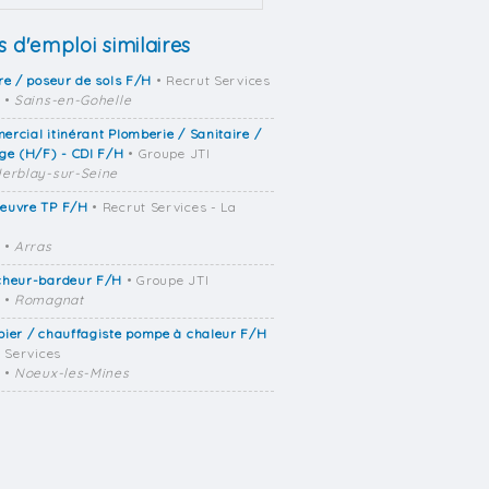
s d'emploi similaires
re / poseur de sols F/H
• Recrut Services
•
Sains-en-Gohelle
rcial itinérant Plomberie / Sanitaire /
ge (H/F) - CDI F/H
• Groupe JTI
erblay-sur-Seine
euvre TP F/H
• Recrut Services - La
•
Arras
cheur-bardeur F/H
• Groupe JTI
•
Romagnat
ier / chauffagiste pompe à chaleur F/H
t Services
•
Noeux-les-Mines