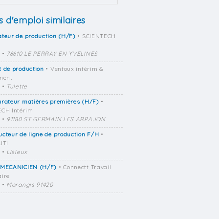
s d'emploi similaires
teur de production (H/F)
• SCIENTECH
•
78610 LE PERRAY EN YVELINES
 de production
• Ventoux intérim &
ment
•
Tulette
arateur matières premières (H/F)
•
CH Intérim
•
91180 ST GERMAIN LES ARPAJON
cteur de ligne de production F/H
•
JTI
•
Lisieux
 MECANICIEN (H/F)
• Connectt Travail
ire
•
Morangis 91420