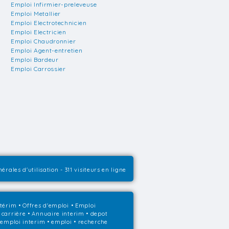
Emploi Infirmier-preleveuse
Emploi Metallier
Emploi Electrotechnicien
Emploi Electricien
Emploi Chaudronnier
Emploi Agent-entretien
Emploi Bardeur
Emploi Carrossier
érales d'utilisation
- 311 visiteurs en ligne
ntérim
•
Offres d'emploi
•
Emploi
 carrière
•
Annuaire interim
• depot
• emploi interim • emploi • recherche