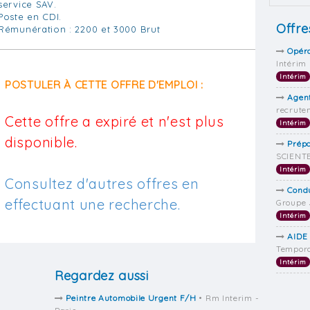
service SAV.
Poste en CDI.
Offre
Rémunération : 2200 et 3000 Brut
Opéra
Intérim
Intérim
POSTULER À CETTE OFFRE D'EMPLOI :
Agent
recrute
Cette offre a expiré et n'est plus
Intérim
disponible.
Prép
SCIENTE
Intérim
Consultez d'autres offres en
Condu
effectuant une recherche.
Groupe 
Intérim
AIDE
Tempora
Intérim
Regardez aussi
Peintre Automobile Urgent F/H
• Rm Interim -