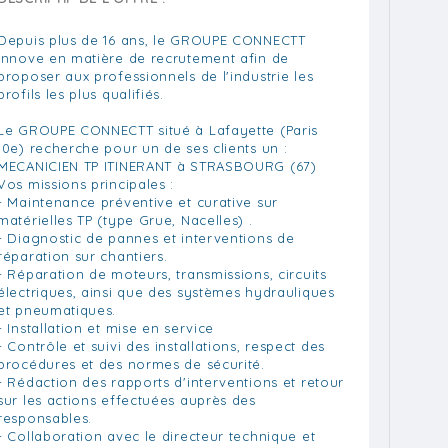
Depuis plus de 16 ans, le GROUPE CONNECTT
innove en matière de recrutement afin de
proposer aux professionnels de l'industrie les
profils les plus qualifiés.
Le GROUPE CONNECTT situé à Lafayette (Paris
10e) recherche pour un de ses clients un :
MECANICIEN TP ITINERANT à STRASBOURG (67)
Vos missions principales :
- Maintenance préventive et curative sur
matérielles TP (type Grue, Nacelles) .
- Diagnostic de pannes et interventions de
réparation sur chantiers.
- Réparation de moteurs, transmissions, circuits
électriques, ainsi que des systèmes hydrauliques
et pneumatiques.
- Installation et mise en service
- Contrôle et suivi des installations, respect des
procédures et des normes de sécurité.
- Rédaction des rapports d'interventions et retour
sur les actions effectuées auprès des
responsables.
- Collaboration avec le directeur technique et