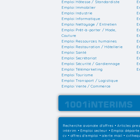
Emploi Hôtesse / Standardiste
E
Emploi Immobilier
E
Emploi Industrie
E
Emploi Informatique
E
Emploi Nettoyage / Entretien
E
Emploi Prêt-à-porter / Mode,
E
Couture
E
Emploi Ressources humaines
E
Emploi Restauration / Hôtellerie
E
Emploi Santé
E
Emploi Secrétariat
E
Emploi Sécurité / Gardiennage
E
Emploi Télémarketing
E
Emploi Tourisme
Emploi Transport / Logistique
Emploi Vente / Commerce
Recherche avancée d'offres
•
Articles pre
intérim
•
Emploi secteur
•
Emploi départ
cv • offres d'emploi • alerte mail • cvthe