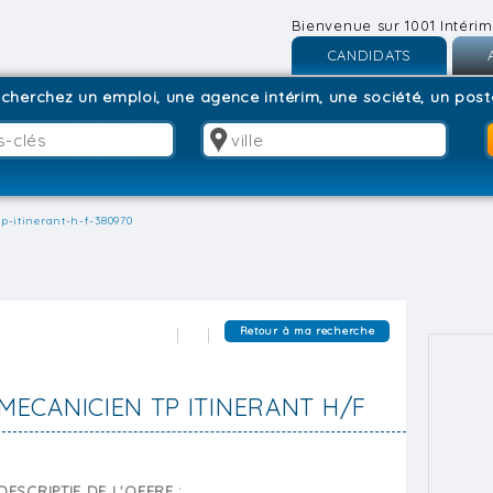
Bienvenue sur 1001 Intérim
CANDIDATS
Inscription
I
cherchez un emploi, une agence intérim, une société, un poste
Connexion
C
p-itinerant-h-f-380970
Retour à ma recherche
MECANICIEN TP ITINERANT H/F
DESCRIPTIF DE L'OFFRE :