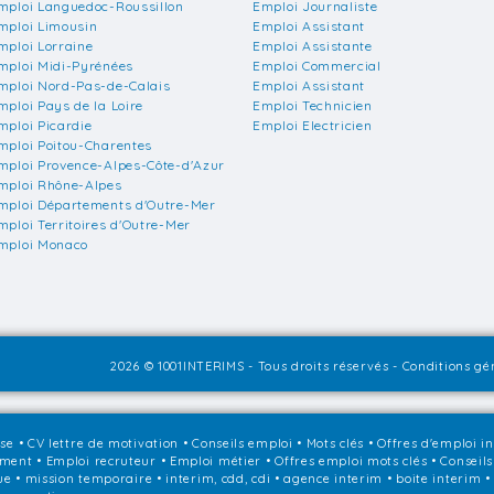
mploi Languedoc-Roussillon
Emploi Journaliste
mploi Limousin
Emploi Assistant
mploi Lorraine
Emploi Assistante
mploi Midi-Pyrénées
Emploi Commercial
mploi Nord-Pas-de-Calais
Emploi Assistant
mploi Pays de la Loire
Emploi Technicien
mploi Picardie
Emploi Electricien
mploi Poitou-Charentes
mploi Provence-Alpes-Côte-d'Azur
mploi Rhône-Alpes
mploi Départements d'Outre-Mer
mploi Territoires d'Outre-Mer
mploi Monaco
2026 © 1001INTERIMS - Tous droits réservés -
Conditions gén
sse
•
CV lettre de motivation
•
Conseils emploi
•
Mots clés
•
Offres d'emploi i
ement
•
Emploi recruteur
•
Emploi métier
•
Offres emploi mots clés
•
Conseils
que • mission temporaire • interim, cdd, cdi • agence interim • boite interim 