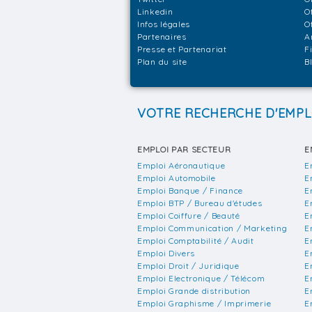
Linkedin
O
Infos légales
O
Partenaires
A
Presse et Partenariat
F
Plan du site
B
VOTRE RECHERCHE D'EMPL
EMPLOI PAR SECTEUR
E
Emploi Aéronautique
E
Emploi Automobile
E
Emploi Banque / Finance
E
Emploi BTP / Bureau d'études
E
Emploi Coiffure / Beauté
E
Emploi Communication / Marketing
E
Emploi Comptabilité / Audit
E
Emploi Divers
E
Emploi Droit / Juridique
E
Emploi Electronique / Télécom
E
Emploi Grande distribution
E
Emploi Graphisme / Imprimerie
E