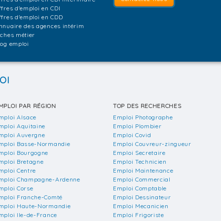
ffres d'emploi en CDI
ffres d'emploi en CDD
nnuaire des agences intérim
iches métier
log emploi
OI
MPLOI PAR RÉGION
TOP DES RECHERCHES
mploi Alsace
Emploi Photographe
mploi Aquitaine
Emploi Plombier
mploi Auvergne
Emploi Covid
mploi Basse-Normandie
Emploi Couvreur-zingueur
mploi Bourgogne
Emploi Secretaire
mploi Bretagne
Emploi Technicien
mploi Centre
Emploi Maintenance
mploi Champagne-Ardenne
Emploi Commercial
mploi Corse
Emploi Comptable
mploi Franche-Comté
Emploi Dessinateur
mploi Haute-Normandie
Emploi Mecanicien
mploi Ile-de-France
Emploi Frigoriste