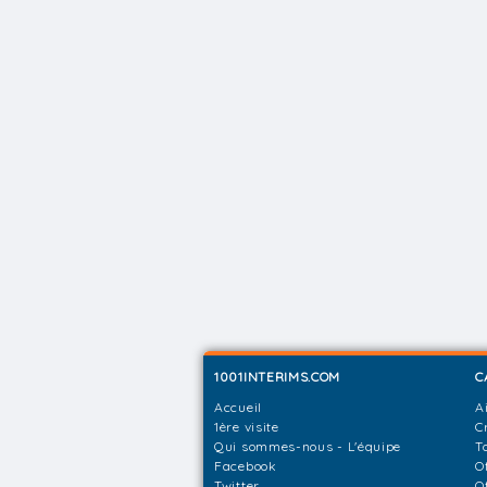
1001INTERIMS.COM
C
Accueil
A
1ère visite
C
Qui sommes-nous - L'équipe
T
Facebook
O
Twitter
O