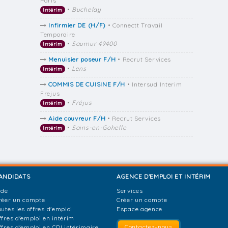
Paris
•
Buchelay
Intérim
Infirmier DE (H/F)
• Connectt Travail
Temporaire
•
Saumur 49400
Intérim
Menuisier poseur F/H
• Recrut Services
•
Lens
Intérim
COMMIS DE CUISINE F/H
• Intersud Interim
Frejus
•
Fréjus
Intérim
Aide couvreur F/H
• Recrut Services
•
Sains-en-Gohelle
Intérim
ANDIDATS
AGENCE D'EMPLOI ET INTÉRIM
ide
Services
réer un compte
Créer un compte
outes les offres d'emploi
Espace agence
ffres d'emploi en intérim
Contactez-nous
ffres d'emploi en CDI intérimaire