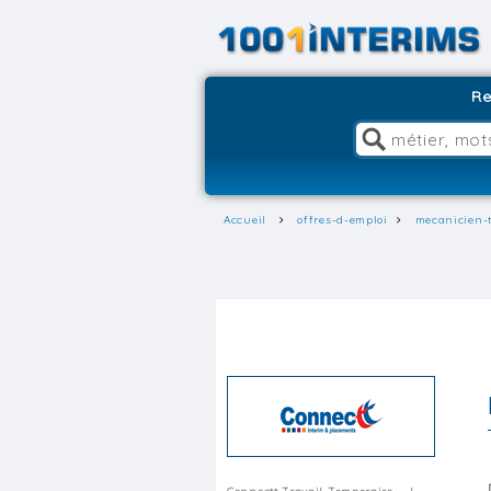
Re
Accueil
offres-d-emploi
mecanicien-t