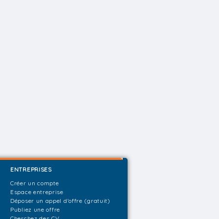
ENTREPRISES
Créer un compte
Espace entreprise
Déposer un appel d'offre (gratuit)
Publiez une offre
Cherchez des CV