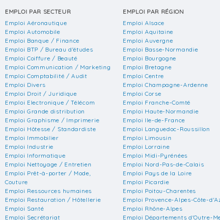
EMPLOI PAR SECTEUR
EMPLOI PAR RÉGION
Emploi Aéronautique
Emploi Alsace
Emploi Automobile
Emploi Aquitaine
Emploi Banque / Finance
Emploi Auvergne
Emploi BTP / Bureau d'études
Emploi Basse-Normandie
Emploi Coiffure / Beauté
Emploi Bourgogne
Emploi Communication / Marketing
Emploi Bretagne
Emploi Comptabilité / Audit
Emploi Centre
Emploi Divers
Emploi Champagne-Ardenne
Emploi Droit / Juridique
Emploi Corse
Emploi Electronique / Télécom
Emploi Franche-Comté
Emploi Grande distribution
Emploi Haute-Normandie
Emploi Graphisme / Imprimerie
Emploi Ile-de-France
Emploi Hôtesse / Standardiste
Emploi Languedoc-Roussillon
Emploi Immobilier
Emploi Limousin
Emploi Industrie
Emploi Lorraine
Emploi Informatique
Emploi Midi-Pyrénées
Emploi Nettoyage / Entretien
Emploi Nord-Pas-de-Calais
Emploi Prêt-à-porter / Mode,
Emploi Pays de la Loire
Couture
Emploi Picardie
Emploi Ressources humaines
Emploi Poitou-Charentes
Emploi Restauration / Hôtellerie
Emploi Provence-Alpes-Côte-d'A
Emploi Santé
Emploi Rhône-Alpes
Emploi Secrétariat
Emploi Départements d'Outre-M