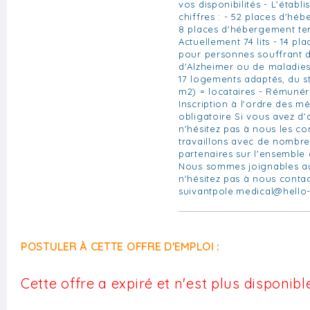
vos disponibilités - L'étab
chiffres : - 52 places d'h
8 places d'hébergement te
Actuellement 74 lits - 14 pl
pour personnes souffrant d
d'Alzheimer ou de maladie
17 logements adaptés, du s
m2) = locataires - Rémunéra
Inscription à l'ordre des m
obligatoire Si vous avez d'a
n'hésitez pas à nous les 
travaillons avec de nombre
partenaires sur l'ensemble d
Nous sommes joignables au 
n'hésitez pas à nous contac
suivantpole.medical@hello-
POSTULER À CETTE OFFRE D'EMPLOI :
Cette offre a expiré et n'est plus disponible