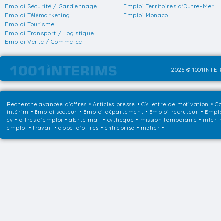
Emploi Sécurité / Gardiennage
Emploi Territoires d'Outre-Mer
Emploi Télémarketing
Emploi Monaco
Emploi Tourisme
Emploi Transport / Logistique
Emploi Vente / Commerce
2026 © 1001INTER
Recherche avancée d'offres
•
Articles presse
•
CV lettre de motivation
•
Co
intérim
•
Emploi secteur
•
Emploi département
•
Emploi recruteur
•
Emplo
cv • offres d'emploi • alerte mail • cvtheque • mission temporaire • interi
emploi • travail • appel d'offres • entreprise • metier •