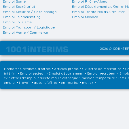
Emploi Santé
Emploi Rhône-Alpes
Emploi Secrétariat
Emploi Départements d'Outre-M
Emploi Sécurité / Gardiennage
Emploi Territoires d'Outre-Mer
Emploi Télémarketing
Emploi Monaco
Emploi Tourisme
Emploi Transport / Logistique
Emploi Vente / Commerce
2026 © 1001INTER
Recherche avancée d'offres
•
Articles presse
•
CV lettre de motivation
•
Co
intérim
•
Emploi secteur
•
Emploi département
•
Emploi recruteur
•
Emplo
cv • offres d'emploi • alerte mail • cvtheque • mission temporaire • interi
emploi • travail • appel d'offres • entreprise • metier •