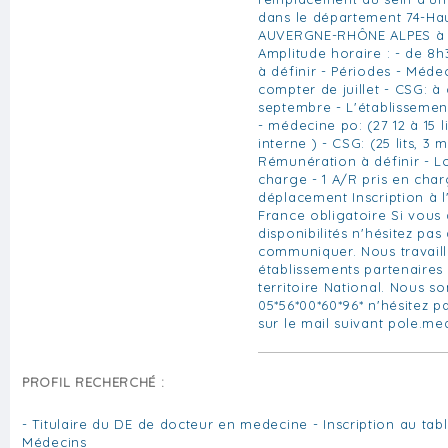
dans le département 74-Ha
AUVERGNE-RHÔNE ALPES à 1h
Amplitude horaire : - de 8h
à définir - Périodes - Méde
compter de juillet - CSG: à
septembre - L'établissement
- médecine po: (27 12 à 15 l
interne ) - CSG: (25 lits, 3 
Rémunération à définir - L
charge - 1 A/R pris en char
déplacement Inscription à 
France obligatoire Si vous 
disponibilités n'hésitez pas
communiquer. Nous travail
établissements partenaires
territoire National. Nous 
05*56*00*60*96* n'hésitez p
sur le mail suivant pole.me
PROFIL RECHERCHÉ :
- Titulaire du DE de docteur en medecine - Inscription au tab
Médecins