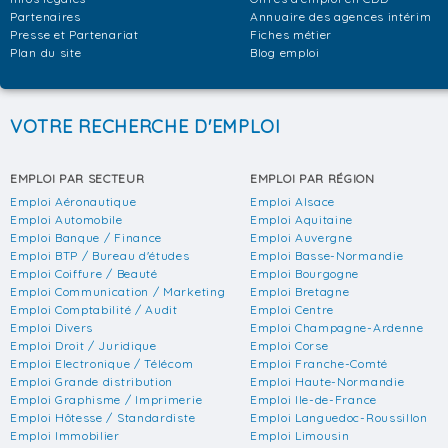
Partenaires
Annuaire des agences intérim
Presse et Partenariat
Fiches métier
Plan du site
Blog emploi
VOTRE RECHERCHE D'EMPLOI
EMPLOI PAR SECTEUR
EMPLOI PAR RÉGION
Emploi Aéronautique
Emploi Alsace
Emploi Automobile
Emploi Aquitaine
Emploi Banque / Finance
Emploi Auvergne
Emploi BTP / Bureau d'études
Emploi Basse-Normandie
Emploi Coiffure / Beauté
Emploi Bourgogne
Emploi Communication / Marketing
Emploi Bretagne
Emploi Comptabilité / Audit
Emploi Centre
Emploi Divers
Emploi Champagne-Ardenne
Emploi Droit / Juridique
Emploi Corse
Emploi Electronique / Télécom
Emploi Franche-Comté
Emploi Grande distribution
Emploi Haute-Normandie
Emploi Graphisme / Imprimerie
Emploi Ile-de-France
Emploi Hôtesse / Standardiste
Emploi Languedoc-Roussillon
Emploi Immobilier
Emploi Limousin