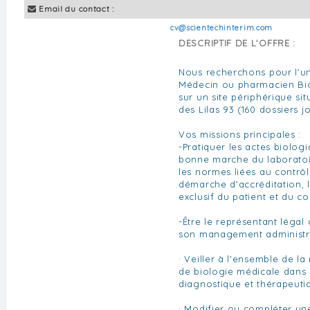
Email du contact :
cv@scientechinterim.com
DESCRIPTIF DE L'OFFRE :
Nous recherchons pour l'un
Médecin ou pharmacien Biol
sur un site périphérique si
des Lilas 93 (160 dossiers j
Vos missions principales :
-Pratiquer les actes biolog
bonne marche du laboratoi
les normes liées au contrôle
démarche d'accréditation, le
exclusif du patient et du c
-Être le représentant légal 
son management administrati
· Veiller à l'ensemble de la
de biologie médicale dan
diagnostique et thérapeuti
· Modifier ou compléter un