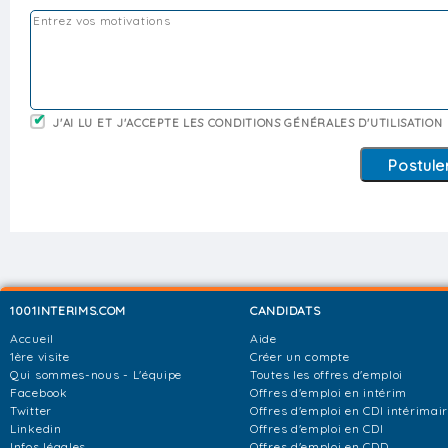
J'AI LU ET J'ACCEPTE LES CONDITIONS GÉNÉRALES D'UTILISATION
1001INTERIMS.COM
CANDIDATS
Accueil
Aide
1ère visite
Créer un compte
Qui sommes-nous - L'équipe
Toutes les offres d'emploi
Facebook
Offres d'emploi en intérim
Twitter
Offres d'emploi en CDI intérimai
Linkedin
Offres d'emploi en CDI
Infos légales
Offres d'emploi en CDD