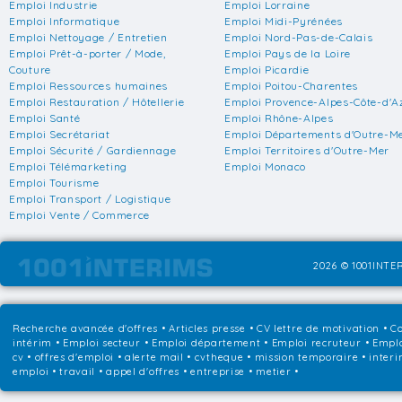
Emploi Industrie
Emploi Lorraine
Emploi Informatique
Emploi Midi-Pyrénées
Emploi Nettoyage / Entretien
Emploi Nord-Pas-de-Calais
Emploi Prêt-à-porter / Mode,
Emploi Pays de la Loire
Couture
Emploi Picardie
Emploi Ressources humaines
Emploi Poitou-Charentes
Emploi Restauration / Hôtellerie
Emploi Provence-Alpes-Côte-d'A
Emploi Santé
Emploi Rhône-Alpes
Emploi Secrétariat
Emploi Départements d'Outre-M
Emploi Sécurité / Gardiennage
Emploi Territoires d'Outre-Mer
Emploi Télémarketing
Emploi Monaco
Emploi Tourisme
Emploi Transport / Logistique
Emploi Vente / Commerce
2026 © 1001INTER
Recherche avancée d'offres
•
Articles presse
•
CV lettre de motivation
•
Co
intérim
•
Emploi secteur
•
Emploi département
•
Emploi recruteur
•
Emplo
cv • offres d'emploi • alerte mail • cvtheque • mission temporaire • interi
emploi • travail • appel d'offres • entreprise • metier •