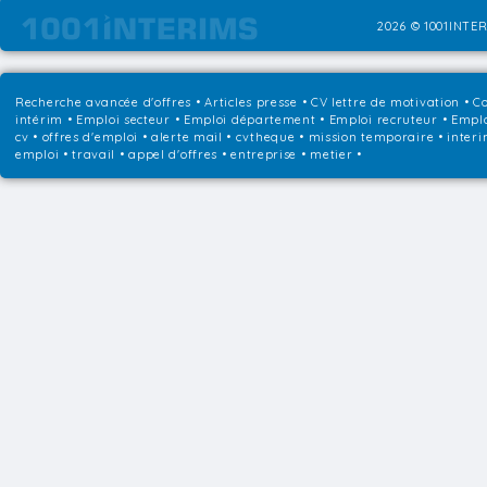
2026 © 1001INTER
Recherche avancée d'offres
•
Articles presse
•
CV lettre de motivation
•
Co
intérim
•
Emploi secteur
•
Emploi département
•
Emploi recruteur
•
Emplo
cv • offres d'emploi • alerte mail • cvtheque • mission temporaire • interi
emploi • travail • appel d'offres • entreprise • metier •