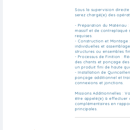
Sous la supervision directe
serez chargé(e) des opérat
- Préparation du Matériau 
massif et de contreplaqué s
requises.
- Construction et Montage 
individuelles et assemblag
structures ou ensembles fin
- Processus de Finition : R
des chants et ponçage des 
un produit fini de haute qua
- Installation de Quincailler
ponçage additionnel et tra
connexions et jonctions.
Missions Additionnelles : 
être appelé(e) à effectuer 
complémentaires en rappor
principales.