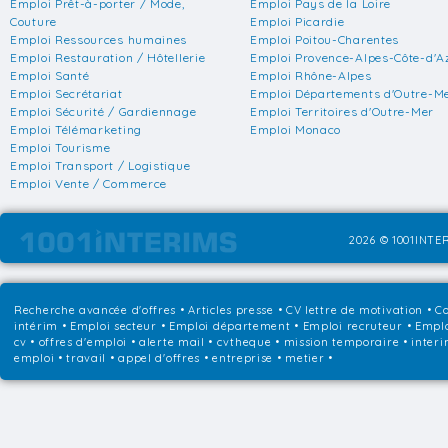
Emploi Prêt-à-porter / Mode,
Emploi Pays de la Loire
Couture
Emploi Picardie
Emploi Ressources humaines
Emploi Poitou-Charentes
Emploi Restauration / Hôtellerie
Emploi Provence-Alpes-Côte-d'A
Emploi Santé
Emploi Rhône-Alpes
Emploi Secrétariat
Emploi Départements d'Outre-M
Emploi Sécurité / Gardiennage
Emploi Territoires d'Outre-Mer
Emploi Télémarketing
Emploi Monaco
Emploi Tourisme
Emploi Transport / Logistique
Emploi Vente / Commerce
2026 © 1001INTER
Recherche avancée d'offres
•
Articles presse
•
CV lettre de motivation
•
Co
intérim
•
Emploi secteur
•
Emploi département
•
Emploi recruteur
•
Emplo
cv • offres d'emploi • alerte mail • cvtheque • mission temporaire • interi
emploi • travail • appel d'offres • entreprise • metier •