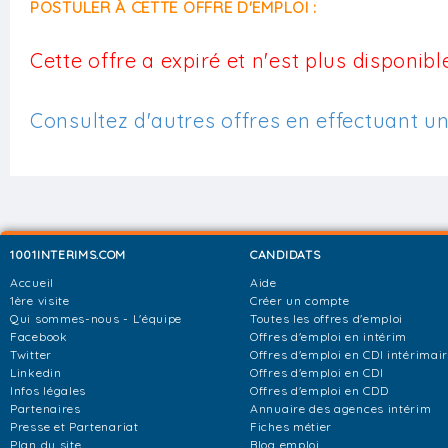
POSTULER À CETTE OFFRE D'EMPLOI :
Cette offre a expiré et n'est plus disponible
Consultez d'autres offres en effectuant u
1001INTERIMS.COM
CANDIDATS
Accueil
Aide
1ère visite
Créer un compte
Qui sommes-nous - L'équipe
Toutes les offres d'emploi
Facebook
Offres d'emploi en intérim
Twitter
Offres d'emploi en CDI intérimai
Linkedin
Offres d'emploi en CDI
Infos légales
Offres d'emploi en CDD
Partenaires
Annuaire des agences intérim
Presse et Partenariat
Fiches métier
Plan du site
Blog emploi