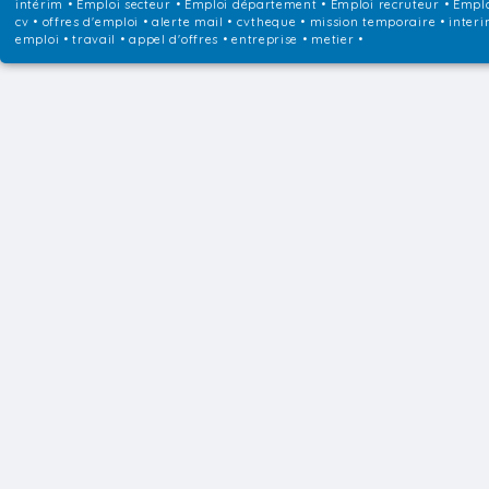
intérim
•
Emploi secteur
•
Emploi département
•
Emploi recruteur
•
Emplo
cv • offres d'emploi • alerte mail • cvtheque • mission temporaire • interi
emploi • travail • appel d'offres • entreprise • metier •