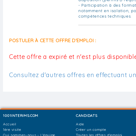
- Participation à des format
notamment en isolation, po
compétences techniques.
POSTULER À CETTE OFFRE D'EMPLOI :
Cette offre a expiré et n'est plus disponible
Consultez d'autres offres en effectuant u
1001INTERIMS.COM
CANDIDATS
Accueil
Aide
1ère visite
Créer un compte
Qui sommes-nous - L'équipe
Toutes les offres d'emploi