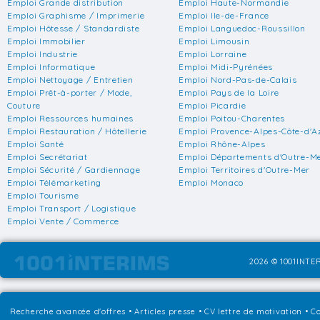
Emploi Grande distribution
Emploi Haute-Normandie
Emploi Graphisme / Imprimerie
Emploi Ile-de-France
Emploi Hôtesse / Standardiste
Emploi Languedoc-Roussillon
Emploi Immobilier
Emploi Limousin
Emploi Industrie
Emploi Lorraine
Emploi Informatique
Emploi Midi-Pyrénées
Emploi Nettoyage / Entretien
Emploi Nord-Pas-de-Calais
Emploi Prêt-à-porter / Mode,
Emploi Pays de la Loire
Couture
Emploi Picardie
Emploi Ressources humaines
Emploi Poitou-Charentes
Emploi Restauration / Hôtellerie
Emploi Provence-Alpes-Côte-d'A
Emploi Santé
Emploi Rhône-Alpes
Emploi Secrétariat
Emploi Départements d'Outre-M
Emploi Sécurité / Gardiennage
Emploi Territoires d'Outre-Mer
Emploi Télémarketing
Emploi Monaco
Emploi Tourisme
Emploi Transport / Logistique
Emploi Vente / Commerce
2026 © 1001INTER
Recherche avancée d'offres
•
Articles presse
•
CV lettre de motivation
•
Co