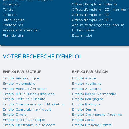
Facebook
Offres d'emploi en intérim
Twitter
Offres d'emploi en CDI intérimai
Linkedin
Offres d'emploi en CDI
Infos légales
Offres d'emploi en CDD
Partenaires
Annuaire des agences intérim
Presse et Partenariat
Fiches métier
Plan du site
Blog emploi
VOTRE RECHERCHE D'EMPLOI
EMPLOI PAR SECTEUR
EMPLOI PAR RÉGION
Emploi Aéronautique
Emploi Alsace
Emploi Automobile
Emploi Aquitaine
Emploi Banque / Finance
Emploi Auvergne
Emploi BTP / Bureau d'études
Emploi Basse-Normandie
Emploi Coiffure / Beauté
Emploi Bourgogne
Emploi Communication / Marketing
Emploi Bretagne
Emploi Comptabilité / Audit
Emploi Centre
Emploi Divers
Emploi Champagne-Ardenne
Emploi Droit / Juridique
Emploi Corse
Emploi Electronique / Télécom
Emploi Franche-Comté