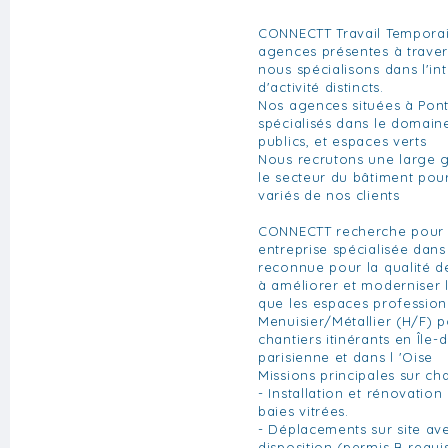
CONNECTT Travail Temporai
agences présentes à traver
nous spécialisons dans l'in
d'activité distincts.
Nos agences situées à Pont
spécialisés dans le domain
publics, et espaces verts
Nous recrutons une large 
le secteur du bâtiment pou
variés de nos clients
CONNECTT recherche pour l'
entreprise spécialisée dans
reconnue pour la qualité de
à améliorer et moderniser l
que les espaces profession
Menuisier/Métallier (H/F) p
chantiers itinérants en Île
parisienne et dans l 'Oise
Missions principales sur chan
- Installation et rénovation
baies vitrées.
- Déplacements sur site av
disposition (permis B requis