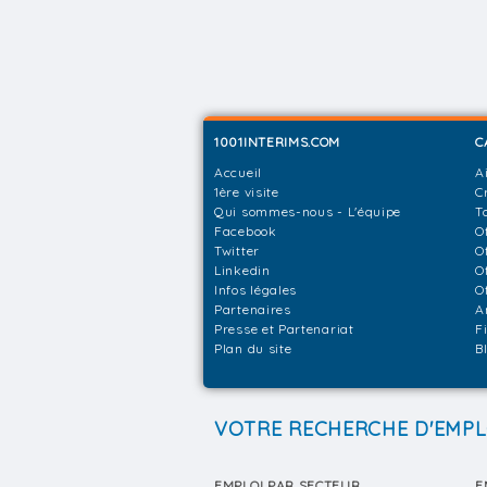
1001INTERIMS.COM
C
Accueil
A
1ère visite
C
Qui sommes-nous - L'équipe
T
Facebook
O
Twitter
O
Linkedin
O
Infos légales
O
Partenaires
A
Presse et Partenariat
F
Plan du site
B
VOTRE RECHERCHE D'EMPL
EMPLOI PAR SECTEUR
E