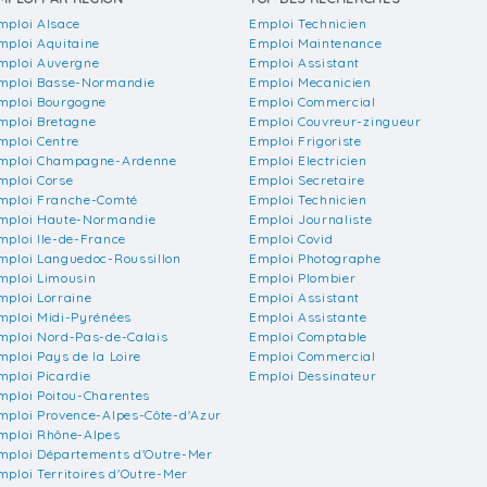
mploi Alsace
Emploi Technicien
mploi Aquitaine
Emploi Maintenance
mploi Auvergne
Emploi Assistant
mploi Basse-Normandie
Emploi Mecanicien
mploi Bourgogne
Emploi Commercial
mploi Bretagne
Emploi Couvreur-zingueur
mploi Centre
Emploi Frigoriste
mploi Champagne-Ardenne
Emploi Electricien
mploi Corse
Emploi Secretaire
mploi Franche-Comté
Emploi Technicien
mploi Haute-Normandie
Emploi Journaliste
mploi Ile-de-France
Emploi Covid
mploi Languedoc-Roussillon
Emploi Photographe
mploi Limousin
Emploi Plombier
mploi Lorraine
Emploi Assistant
mploi Midi-Pyrénées
Emploi Assistante
mploi Nord-Pas-de-Calais
Emploi Comptable
mploi Pays de la Loire
Emploi Commercial
mploi Picardie
Emploi Dessinateur
mploi Poitou-Charentes
mploi Provence-Alpes-Côte-d'Azur
mploi Rhône-Alpes
mploi Départements d'Outre-Mer
mploi Territoires d'Outre-Mer