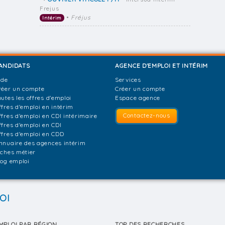
Frejus
•
Fréjus
Intérim
ANDIDATS
AGENCE D'EMPLOI ET INTÉRIM
ide
Services
réer un compte
Créer un compte
outes les offres d'emploi
Espace agence
ffres d'emploi en intérim
Contactez-nous
ffres d'emploi en CDI intérimaire
ffres d'emploi en CDI
ffres d'emploi en CDD
nnuaire des agences intérim
iches métier
log emploi
OI
MPLOI PAR RÉGION
TOP DES RECHERCHES