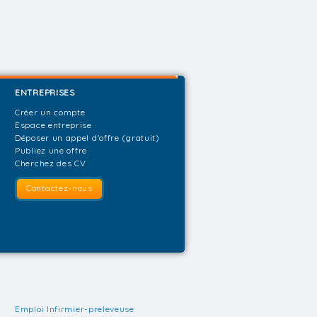
ENTREPRISES
Créer un compte
Espace entreprise
Déposer un appel d'offre (gratuit)
Publiez une offre
Cherchez des CV
Contactez-nous
Emploi Infirmier-preleveuse