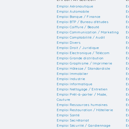
Emploi Aéronautique
E
Emploi Automobile
E
Emploi Banque / Finance
E
Emploi BTP / Bureau d'études
E
Emploi Coiffure / Beauté
E
Emploi Communication / Marketing
E
Emploi Comptabilité / Audit
E
Emploi Divers
E
Emploi Droit / Juridique
E
Emploi Electronique / Télécom
E
Emploi Grande distribution
E
Emploi Graphisme / Imprimerie
E
Emploi Hôtesse / Standardiste
E
Emploi Immobilier
E
Emploi Industrie
E
Emploi Informatique
E
Emploi Nettoyage / Entretien
E
Emploi Prêt-à-porter / Mode,
E
Couture
E
Emploi Ressources humaines
E
Emploi Restauration / Hôtellerie
E
Emploi Santé
E
Emploi Secrétariat
E
Emploi Sécurité / Gardiennage
E