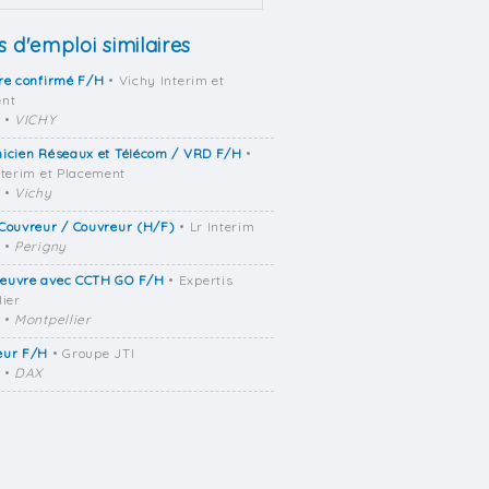
s d'emploi similaires
re confirmé F/H
• Vichy Interim et
ent
•
VICHY
nicien Réseaux et Télécom / VRD F/H
•
nterim et Placement
•
Vichy
Couvreur / Couvreur (H/F)
• Lr Interim
•
Perigny
euvre avec CCTH GO F/H
• Expertis
lier
•
Montpellier
eur F/H
• Groupe JTI
•
DAX