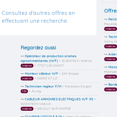
Offre
Consultez d'autres offres en
Peint
effectuant une recherche.
Placem
Intérim
Tech
Vichy I
Regardez aussi
Intérim
Aide 
Opérateur de production aromes
Intérim
agroalimentaires (H/F)
• SCIENTECH Intérim
•
77127 LIEUSAINT
Intérim
Mano
Montpel
Monteur câbleur H/F
• SIM Emploi
Intérim
•
50000 ST LO
Intérim
Bard
Technicien regleur F/H
• Morbihan Emploi
Intérim
•
Auray
CDI
CABLEUR ARMOIRES ELECTRIQUES H/F 93
•
SCIENTECH Intérim
•
NEUILLY SUR MARNE
Intérim
OUVRIER VITICOLE F/H
• Intersud Interim