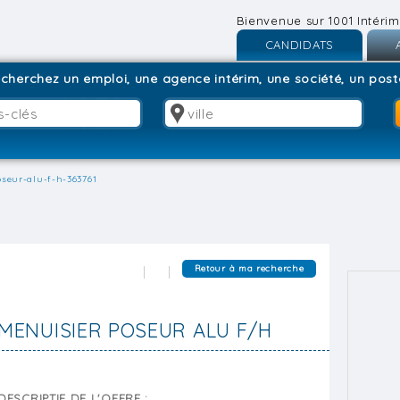
Bienvenue sur 1001 Intérim
CANDIDATS
Inscription
I
cherchez un emploi, une agence intérim, une société, un poste
Connexion
C
seur-alu-f-h-363761
Retour à ma recherche
MENUISIER POSEUR ALU F/H
DESCRIPTIF DE L'OFFRE :