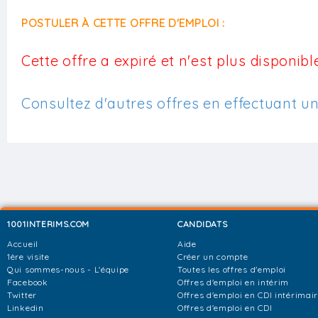
POSTULER À CETTE OFFRE D'EMPLOI :
Cette offre a expiré et n'est plus disponible
Consultez d'autres offres en effectuant u
1001INTERIMS.COM
CANDIDATS
Accueil
Aide
1ère visite
Créer un compte
Qui sommes-nous - L'équipe
Toutes les offres d'emploi
Facebook
Offres d'emploi en intérim
Twitter
Offres d'emploi en CDI intérimai
Linkedin
Offres d'emploi en CDI