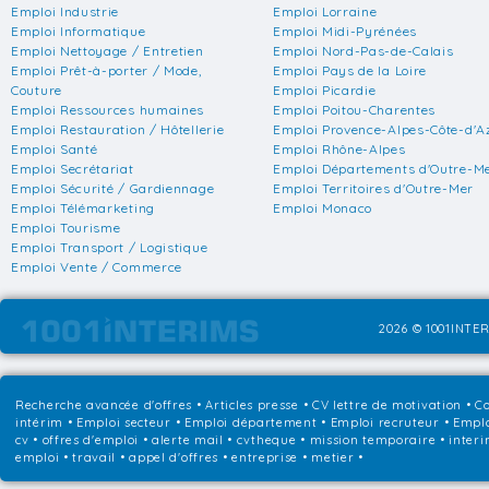
Emploi Industrie
Emploi Lorraine
Emploi Informatique
Emploi Midi-Pyrénées
Emploi Nettoyage / Entretien
Emploi Nord-Pas-de-Calais
Emploi Prêt-à-porter / Mode,
Emploi Pays de la Loire
Couture
Emploi Picardie
Emploi Ressources humaines
Emploi Poitou-Charentes
Emploi Restauration / Hôtellerie
Emploi Provence-Alpes-Côte-d'A
Emploi Santé
Emploi Rhône-Alpes
Emploi Secrétariat
Emploi Départements d'Outre-M
Emploi Sécurité / Gardiennage
Emploi Territoires d'Outre-Mer
Emploi Télémarketing
Emploi Monaco
Emploi Tourisme
Emploi Transport / Logistique
Emploi Vente / Commerce
2026 © 1001INTER
Recherche avancée d'offres
•
Articles presse
•
CV lettre de motivation
•
Co
intérim
•
Emploi secteur
•
Emploi département
•
Emploi recruteur
•
Emplo
cv • offres d'emploi • alerte mail • cvtheque • mission temporaire • interi
emploi • travail • appel d'offres • entreprise • metier •