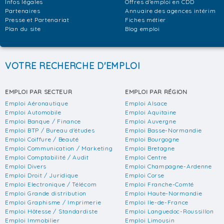
Infos légales
Offres d'emploi en CDD
Partenaires
Annuaire des agences intérim
Presse et Partenariat
Fiches métier
Plan du site
Blog emploi
VOTRE RECHERCHE D'EMPLOI
EMPLOI PAR SECTEUR
EMPLOI PAR RÉGION
Emploi Aéronautique
Emploi Alsace
Emploi Automobile
Emploi Aquitaine
Emploi Banque / Finance
Emploi Auvergne
Emploi BTP / Bureau d'études
Emploi Basse-Normandie
Emploi Coiffure / Beauté
Emploi Bourgogne
Emploi Communication / Marketing
Emploi Bretagne
Emploi Comptabilité / Audit
Emploi Centre
Emploi Divers
Emploi Champagne-Ardenne
Emploi Droit / Juridique
Emploi Corse
Emploi Electronique / Télécom
Emploi Franche-Comté
Emploi Grande distribution
Emploi Haute-Normandie
Emploi Graphisme / Imprimerie
Emploi Ile-de-France
Emploi Hôtesse / Standardiste
Emploi Languedoc-Roussillon
Emploi Immobilier
Emploi Limousin