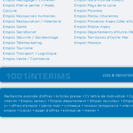
Emploi Prêt-à-porter / Mode,
Emploi Pays de la Loire
Couture
Emploi Picardie
Emploi Ressources humaines
Emploi Poitou-Charentes
Emploi Restauration / Hôtellerie
Emploi Provence-Alpes-Côte-d'A
Emploi Santé
Emploi Rhône-Alpes
Emploi Secrétariat
Emploi Départements d'Outre-M
Emploi Sécurité / Gardiennage
Emploi Territoires d'Outre-Mer
Emploi Télémarketing
Emploi Monaco
Emploi Tourisme
Emploi Transport / Logistique
Emploi Vente / Commerce
2026 © 1001INTER
Recherche avancée d'offres
•
Articles presse
•
CV lettre de motivation
•
Co
intérim
•
Emploi secteur
•
Emploi département
•
Emploi recruteur
•
Emplo
cv • offres d'emploi • alerte mail • cvtheque • mission temporaire • interi
emploi • travail • appel d'offres • entreprise • metier •