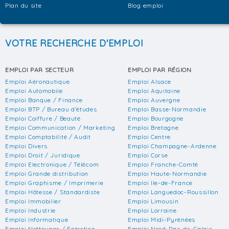
Plan du site
Blog emploi
VOTRE RECHERCHE D'EMPLOI
EMPLOI PAR SECTEUR
EMPLOI PAR RÉGION
Emploi Aéronautique
Emploi Alsace
Emploi Automobile
Emploi Aquitaine
Emploi Banque / Finance
Emploi Auvergne
Emploi BTP / Bureau d'études
Emploi Basse-Normandie
Emploi Coiffure / Beauté
Emploi Bourgogne
Emploi Communication / Marketing
Emploi Bretagne
Emploi Comptabilité / Audit
Emploi Centre
Emploi Divers
Emploi Champagne-Ardenne
Emploi Droit / Juridique
Emploi Corse
Emploi Electronique / Télécom
Emploi Franche-Comté
Emploi Grande distribution
Emploi Haute-Normandie
Emploi Graphisme / Imprimerie
Emploi Ile-de-France
Emploi Hôtesse / Standardiste
Emploi Languedoc-Roussillon
Emploi Immobilier
Emploi Limousin
Emploi Industrie
Emploi Lorraine
Emploi Informatique
Emploi Midi-Pyrénées
Emploi Nettoyage / Entretien
Emploi Nord-Pas-de-Calais