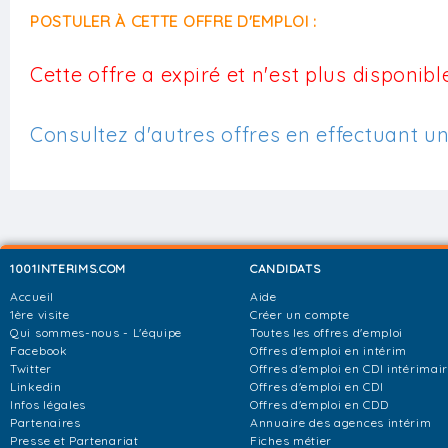
POSTULER À CETTE OFFRE D'EMPLOI :
Cette offre a expiré et n'est plus disponible
Consultez d'autres offres en effectuant u
1001INTERIMS.COM
CANDIDATS
Accueil
Aide
1ère visite
Créer un compte
Qui sommes-nous - L'équipe
Toutes les offres d'emploi
Facebook
Offres d'emploi en intérim
Twitter
Offres d'emploi en CDI intérimai
Linkedin
Offres d'emploi en CDI
Infos légales
Offres d'emploi en CDD
Partenaires
Annuaire des agences intérim
Presse et Partenariat
Fiches métier