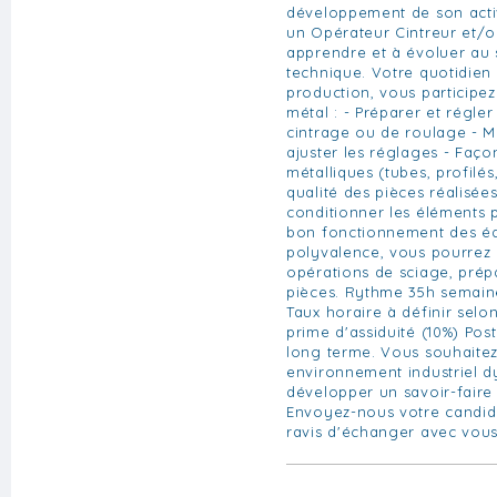
développement de son acti
un Opérateur Cintreur et/o
apprendre et à évoluer au s
technique. Votre quotidien 
production, vous participez
métal : - Préparer et régle
cintrage ou de roulage - Mo
ajuster les réglages - Faço
métalliques (tubes, profilés,
qualité des pièces réalisée
conditionner les éléments p
bon fonctionnement des é
polyvalence, vous pourrez a
opérations de sciage, prépa
pièces. Rythme 35h semain
Taux horaire à définir selon
prime d'assiduité (10%) Pos
long terme. Vous souhaitez
environnement industriel 
développer un savoir-faire
Envoyez-nous votre candid
ravis d'échanger avec vous