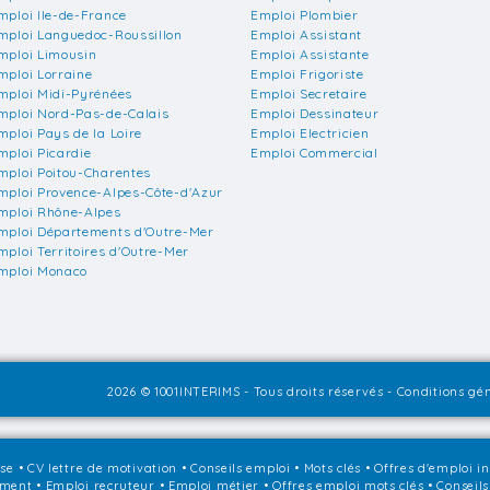
mploi Ile-de-France
Emploi Plombier
mploi Languedoc-Roussillon
Emploi Assistant
mploi Limousin
Emploi Assistante
mploi Lorraine
Emploi Frigoriste
mploi Midi-Pyrénées
Emploi Secretaire
mploi Nord-Pas-de-Calais
Emploi Dessinateur
mploi Pays de la Loire
Emploi Electricien
mploi Picardie
Emploi Commercial
mploi Poitou-Charentes
mploi Provence-Alpes-Côte-d'Azur
mploi Rhône-Alpes
mploi Départements d'Outre-Mer
mploi Territoires d'Outre-Mer
mploi Monaco
2026 © 1001INTERIMS - Tous droits réservés -
Conditions gén
sse
•
CV lettre de motivation
•
Conseils emploi
•
Mots clés
•
Offres d'emploi i
ement
•
Emploi recruteur
•
Emploi métier
•
Offres emploi mots clés
•
Conseils