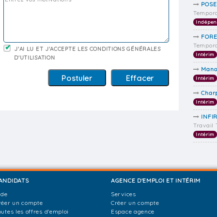
POSE
Tempora
Indépen
FORE
Tempora
J'AI LU ET J'ACCEPTE LES CONDITIONS GÉNÉRALES
Intérim
D'UTILISATION
Mano
Intérim
Char
Intérim
INFI
Travail
Intérim
ANDIDATS
AGENCE D'EMPLOI ET INTÉRIM
ide
Services
réer un compte
Créer un compte
outes les offres d'emploi
Espace agence