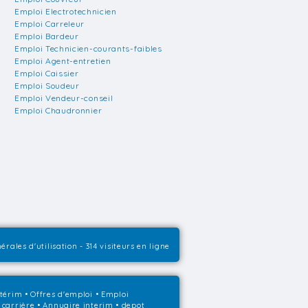
Emploi Electrotechnicien
Emploi Carreleur
Emploi Bardeur
Emploi Technicien-courants-faibles
Emploi Agent-entretien
Emploi Caissier
Emploi Soudeur
Emploi Vendeur-conseil
Emploi Chaudronnier
érales d'utilisation
- 314 visiteurs en ligne
ntérim
•
Offres d'emploi
•
Emploi
 carrière
•
Annuaire interim
• depot