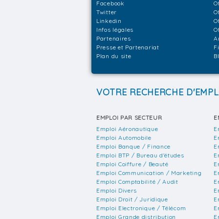
Facebook
O
Twitter
O
Linkedin
O
Infos légales
O
Partenaires
A
Presse et Partenariat
F
Plan du site
B
VOTRE RECHERCHE D'EMPL
EMPLOI PAR SECTEUR
E
Emploi Aéronautique
E
Emploi Automobile
E
Emploi Banque / Finance
E
Emploi BTP / Bureau d'études
E
Emploi Coiffure / Beauté
E
Emploi Communication / Marketing
E
Emploi Comptabilité / Audit
E
Emploi Divers
E
Emploi Droit / Juridique
E
Emploi Electronique / Télécom
E
Emploi Grande distribution
E