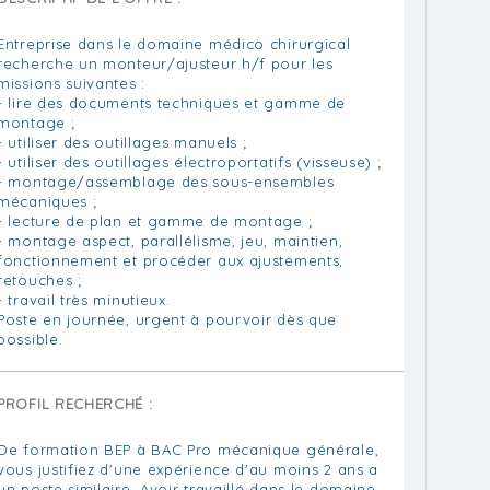
Entreprise dans le domaine médico chirurgical
recherche un monteur/ajusteur h/f pour les
missions suivantes :
- lire des documents techniques et gamme de
montage ;
- utiliser des outillages manuels ;
- utiliser des outillages électroportatifs (visseuse) ;
- montage/assemblage des sous-ensembles
mécaniques ;
- lecture de plan et gamme de montage ;
- montage aspect, parallélisme, jeu, maintien,
fonctionnement et procéder aux ajustements,
retouches ;
- travail très minutieux.
Poste en journée, urgent à pourvoir dès que
possible.
PROFIL RECHERCHÉ :
De formation BEP à BAC Pro mécanique générale,
vous justifiez d'une expérience d'au moins 2 ans a
un poste similaire. Avoir travaillé dans le domaine