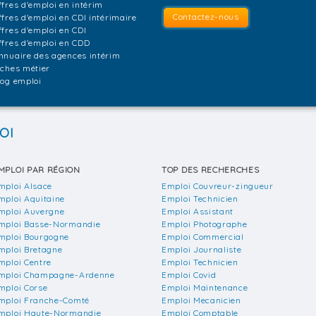
ffres d'emploi en intérim
Contactez-nous
ffres d'emploi en CDI intérimaire
ffres d'emploi en CDI
ffres d'emploi en CDD
nnuaire des agences intérim
iches métier
log emploi
OI
MPLOI PAR RÉGION
TOP DES RECHERCHES
mploi Alsace
Emploi Couvreur-zingueur
mploi Aquitaine
Emploi Technicien
mploi Auvergne
Emploi Assistant
mploi Basse-Normandie
Emploi Photographe
mploi Bourgogne
Emploi Commercial
mploi Bretagne
Emploi Journaliste
mploi Centre
Emploi Technicien
mploi Champagne-Ardenne
Emploi Covid
mploi Corse
Emploi Maintenance
mploi Franche-Comté
Emploi Mecanicien
mploi Haute-Normandie
Emploi Comptable