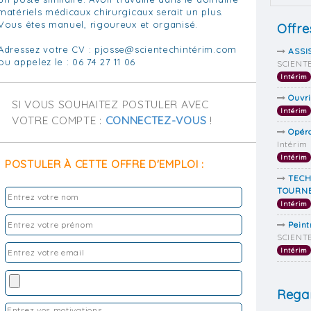
matériels médicaux chirurgicaux serait un plus.
Vous êtes manuel, rigoureux et organisé.
Offre
Adressez votre CV : pjosse@scientechintérim.com
ASSI
ou appelez le : 06 74 27 11 06
SCIENTE
Intérim
Ouvri
SI VOUS SOUHAITEZ POSTULER AVEC
Intérim
VOTRE COMPTE :
CONNECTEZ-VOUS
!
Opéra
Intérim
Intérim
POSTULER À CETTE OFFRE D'EMPLOI :
TECH
TOURN
Intérim
Peint
SCIENTE
Intérim
Regar