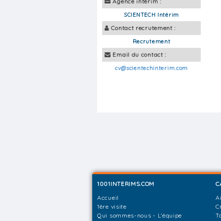
Agence intérim :
SCIENTECH Intérim
Contact recrutement :
Recrutement
Email du contact :
cv@scientechinterim.com
1001INTERIMS.COM
C
Accueil
A
1ère visite
C
Qui sommes-nous - L'équipe
T