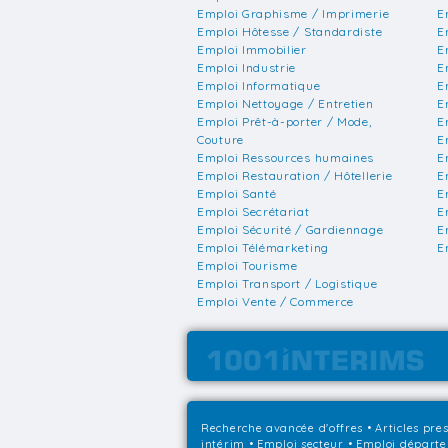
Emploi Graphisme / Imprimerie
E
Emploi Hôtesse / Standardiste
E
Emploi Immobilier
E
Emploi Industrie
E
Emploi Informatique
E
Emploi Nettoyage / Entretien
E
Emploi Prêt-à-porter / Mode,
E
Couture
E
Emploi Ressources humaines
E
Emploi Restauration / Hôtellerie
E
Emploi Santé
E
Emploi Secrétariat
E
Emploi Sécurité / Gardiennage
E
Emploi Télémarketing
E
Emploi Tourisme
Emploi Transport / Logistique
Emploi Vente / Commerce
Recherche avancée d'offres
•
Articles pre
intérim
•
Emploi secteur
•
Emploi départ