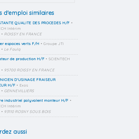
s d'emploi similaires
STANTE QUALITE DES PROCEDES H/F
•
CH Intérim
•
ROISSY EN FRANCE
er espaces verts F/H
• Groupe JTI
•
Le Faulq
teur de production H/F
• SCIENTECH
•
95700 ROISSY EN FRANCE
NICIEN D'USINAGE FRAISEUR
EUR H/F
• Exos
•
GENNEVILLIERS
re industriel polyvalent monteur H/F
•
CH Intérim
•
93110 ROSNY SOUS BOIS
dez aussi