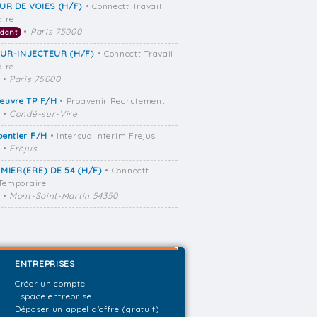
UR DE VOIES (H/F)
• Connectt Travail
ire
•
Paris 75000
dant
UR-INJECTEUR (H/F)
• Connectt Travail
ire
•
Paris 75000
euvre TP F/H
• Proavenir Recrutement
•
Condé-sur-Vire
pentier F/H
• Intersud Interim Frejus
•
Fréjus
RMIER(ERE) DE 54 (H/F)
• Connectt
 Temporaire
•
Mont-Saint-Martin 54350
ENTREPRISES
Créer un compte
Espace entreprise
Déposer un appel d'offre (gratuit)