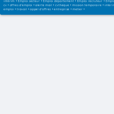
intérim
•
Emploi secteur
•
Emploi département
•
Emploi recruteur
•
Emplo
cv • offres d'emploi • alerte mail • cvtheque • mission temporaire • interi
emploi • travail • appel d'offres • entreprise • metier •