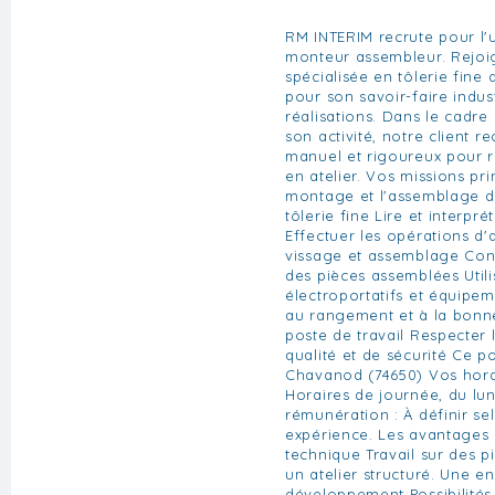
RM INTERIM recrute pour l'u
monteur assembleur. Rejoi
spécialisée en tôlerie fine
pour son savoir-faire indust
réalisations. Dans le cadr
son activité, notre client r
manuel et rigoureux pour r
en atelier. Vos missions pri
montage et l'assemblage de
tôlerie fine Lire et interpr
Effectuer les opérations d'
vissage et assemblage Cont
des pièces assemblées Utilis
électroportatifs et équipeme
au rangement et à la bonn
poste de travail Respecter
qualité et de sécurité Ce p
Chavanod (74650) Vos horai
Horaires de journée, du lun
rémunération : À définir sel
expérience. Les avantages
technique Travail sur des p
un atelier structuré. Une en
développement Possibilités