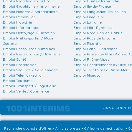
Emploi Grande distribution
Emploi Haute-Normandie
Emploi Graphisme / Imprimerie
Emploi Ile-de-France
Emploi Hôtesse / Standardiste
Emploi Languedoc-Roussillon
Emploi Immobilier
Emploi Limousin
Emploi Industrie
Emploi Lorraine
Emploi Informatique
Emploi Midi-Pyrénées
Emploi Nettoyage / Entretien
Emploi Nord-Pas-de-Calais
Emploi Prêt-à-porter / Mode,
Emploi Pays de la Loire
Couture
Emploi Picardie
Emploi Ressources humaines
Emploi Poitou-Charentes
Emploi Restauration / Hôtellerie
Emploi Provence-Alpes-Côte-d'A
Emploi Santé
Emploi Rhône-Alpes
Emploi Secrétariat
Emploi Départements d'Outre-M
Emploi Sécurité / Gardiennage
Emploi Territoires d'Outre-Mer
Emploi Télémarketing
Emploi Monaco
Emploi Tourisme
Emploi Transport / Logistique
Emploi Vente / Commerce
2026 © 1001INTER
Recherche avancée d'offres
•
Articles presse
•
CV lettre de motivation
•
Co