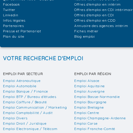
Facebook
Offres d'emploi en intérim
Twitter
Offres d'emploi en CDI intérimai
Linkedin
Offres d'emploi en CDI
Infos légales
Offres d'emploi en CDD
Partenaires
Annuaire des agences intérim
Presse et Partenariat
Fiches métier
Plan du site
Blog emploi
VOTRE RECHERCHE D'EMPLOI
EMPLOI PAR SECTEUR
EMPLOI PAR RÉGION
Emploi Aéronautique
Emploi Alsace
Emploi Automobile
Emploi Aquitaine
Emploi Banque / Finance
Emploi Auvergne
Emploi BTP / Bureau d'études
Emploi Basse-Normandie
Emploi Coiffure / Beauté
Emploi Bourgogne
Emploi Communication / Marketing
Emploi Bretagne
Emploi Comptabilité / Audit
Emploi Centre
Emploi Divers
Emploi Champagne-Ardenne
Emploi Droit / Juridique
Emploi Corse
Emploi Electronique / Télécom
Emploi Franche-Comté