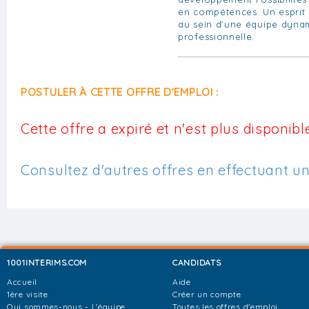
en compétences. Un esprit 
au sein d'une équipe dyna
professionnelle.
POSTULER À CETTE OFFRE D'EMPLOI :
Cette offre a expiré et n'est plus disponible
Consultez d'autres offres en effectuant u
1001INTERIMS.COM
CANDIDATS
Accueil
Aide
1ère visite
Créer un compte
Qui sommes-nous - L'équipe
Toutes les offres d'emploi