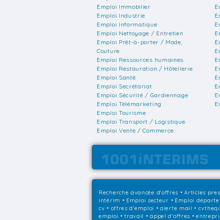
Emploi Immobilier
E
Emploi Industrie
E
Emploi Informatique
E
Emploi Nettoyage / Entretien
E
Emploi Prêt-à-porter / Mode,
E
Couture
E
Emploi Ressources humaines
E
Emploi Restauration / Hôtellerie
E
Emploi Santé
E
Emploi Secrétariat
E
Emploi Sécurité / Gardiennage
E
Emploi Télémarketing
E
Emploi Tourisme
Emploi Transport / Logistique
Emploi Vente / Commerce
Recherche avancée d'offres
•
Articles pre
intérim
•
Emploi secteur
•
Emploi départ
cv • offres d'emploi • alerte mail • cvthe
emploi • travail • appel d'offres • entrepr