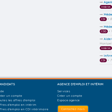
Agent
Intérim
Méde
•
B
CDI
Méde
•
CDD
Aide
Montpel
Intérim
Infir
•
7
CDI
ANDIDATS
AGENCE D'EMPLOI ET INTÉRIM
ide
Services
réer un compte
Créer un compte
outes les offres d'emploi
Espace agence
ffres d'emploi en intérim
Contactez-nous
ffres d'emploi en CDI intérimaire