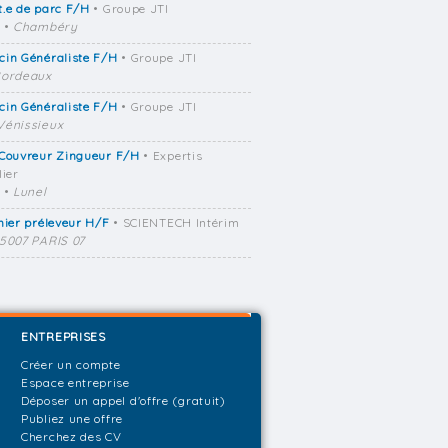
.e de parc F/H
• Groupe JTI
•
Chambéry
cin Généraliste F/H
• Groupe JTI
ordeaux
cin Généraliste F/H
• Groupe JTI
Vénissieux
 Couvreur Zingueur F/H
• Expertis
lier
•
Lunel
mier préleveur H/F
• SCIENTECH Intérim
5007 PARIS 07
ENTREPRISES
Créer un compte
Espace entreprise
Déposer un appel d'offre (gratuit)
Publiez une offre
Cherchez des CV