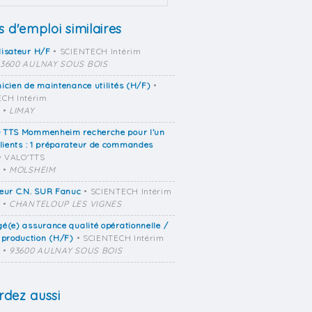
s d'emploi similaires
lisateur H/F
• SCIENTECH Intérim
3600 AULNAY SOUS BOIS
icien de maintenance utilités (H/F)
•
CH Intérim
•
LIMAY
 TTS Mommenheim recherche pour l’un
clients : 1 préparateur de commandes
• VALO'TTS
•
MOLSHEIM
eur C.N. SUR Fanuc
• SCIENTECH Intérim
•
CHANTELOUP LES VIGNES
é(e) assurance qualité opérationnelle /
 production (H/F)
• SCIENTECH Intérim
•
93600 AULNAY SOUS BOIS
dez aussi