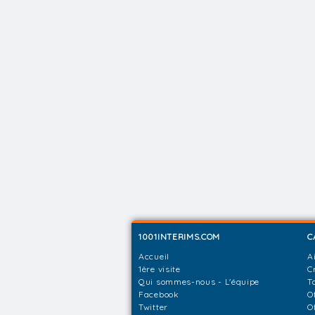
1001INTERIMS.COM
C
Accueil
A
1ère visite
C
Qui sommes-nous - L'équipe
T
Facebook
O
Twitter
O