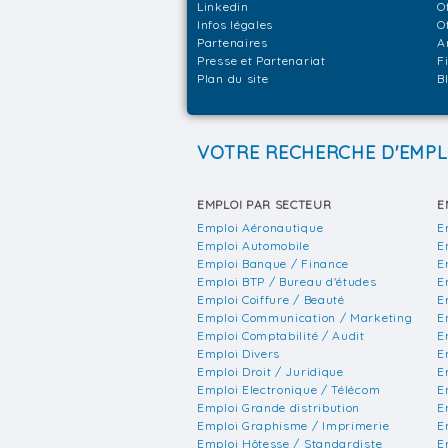
Linkedin
O
Infos légales
O
Partenaires
A
Presse et Partenariat
F
Plan du site
B
VOTRE RECHERCHE D'EMPL
EMPLOI PAR SECTEUR
E
Emploi Aéronautique
E
Emploi Automobile
E
Emploi Banque / Finance
E
Emploi BTP / Bureau d'études
E
Emploi Coiffure / Beauté
E
Emploi Communication / Marketing
E
Emploi Comptabilité / Audit
E
Emploi Divers
E
Emploi Droit / Juridique
E
Emploi Electronique / Télécom
E
Emploi Grande distribution
E
Emploi Graphisme / Imprimerie
E
Emploi Hôtesse / Standardiste
E