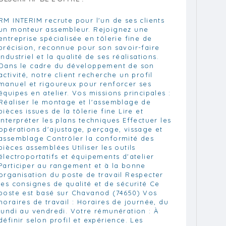
RM INTERIM recrute pour l'un de ses clients
un monteur assembleur. Rejoignez une
entreprise spécialisée en tôlerie fine de
précision, reconnue pour son savoir-faire
industriel et la qualité de ses réalisations.
Dans le cadre du développement de son
activité, notre client recherche un profil
manuel et rigoureux pour renforcer ses
équipes en atelier. Vos missions principales :
Réaliser le montage et l'assemblage de
pièces issues de la tôlerie fine Lire et
interpréter les plans techniques Effectuer les
opérations d'ajustage, perçage, vissage et
assemblage Contrôler la conformité des
pièces assemblées Utiliser les outils
électroportatifs et équipements d'atelier
Participer au rangement et à la bonne
organisation du poste de travail Respecter
les consignes de qualité et de sécurité Ce
poste est basé sur Chavanod (74650) Vos
horaires de travail : Horaires de journée, du
lundi au vendredi. Votre rémunération : À
définir selon profil et expérience. Les