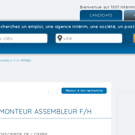
Bienvenue sur 1001 Intérim
CANDIDATS
Inscription
I
cherchez un emploi, une agence intérim, une société, un poste
Connexion
C
embleur-f-h-405960
Retour à ma recherche
MONTEUR ASSEMBLEUR F/H
DESCRIPTIF DE L'OFFRE :