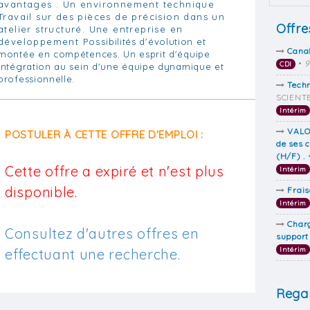
avantages : Un environnement technique
Travail sur des pièces de précision dans un
Offre
atelier structuré. Une entreprise en
développement Possibilités d'évolution et
Cana
montée en compétences. Un esprit d'équipe
•
9
CDI
Intégration au sein d'une équipe dynamique et
professionnelle.
Techn
SCIENTE
Intérim
VALO
POSTULER À CETTE OFFRE D'EMPLOI :
de ses 
(H/F) .
Cette offre a expiré et n'est plus
Intérim
disponible.
Frais
Intérim
Charg
Consultez d'autres offres en
support
Intérim
effectuant une recherche.
Regar