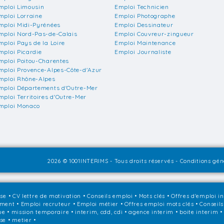
mploi Limousin
Emploi Technicien
mploi Lorraine
Emploi Photographe
mploi Midi-Pyrénées
Emploi Dessinateur
mploi Nord-Pas-de-Calais
Emploi Couvreur-zingueur
mploi Pays de la Loire
Emploi Maintenance
mploi Picardie
Emploi Journaliste
mploi Poitou-Charentes
mploi Provence-Alpes-Côte-d'Azur
mploi Rhône-Alpes
mploi Départements d'Outre-Mer
mploi Territoires d'Outre-Mer
mploi Monaco
2026 © 1001INTERIMS - Tous droits réservés -
Conditions géné
sse
•
CV lettre de motivation
•
Conseils emploi
•
Mots clés
•
Offres d'emploi i
ement
•
Emploi recruteur
•
Emploi métier
•
Offres emploi mots clés
•
Conseils
que • mission temporaire • interim, cdd, cdi • agence interim • boite interim 
ise • metier •