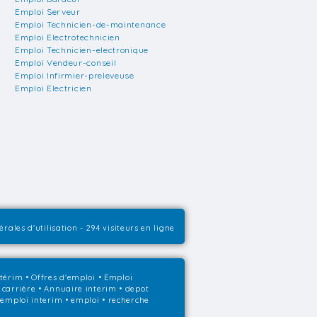
Emploi Serveur
Emploi Technicien-de-maintenance
Emploi Electrotechnicien
Emploi Technicien-electronique
Emploi Vendeur-conseil
Emploi Infirmier-preleveuse
Emploi Electricien
rales d'utilisation
- 294 visiteurs en ligne
ntérim
•
Offres d'emploi
•
Emploi
 carrière
•
Annuaire interim
• depot
• emploi interim • emploi • recherche