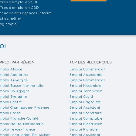
ffres d'emploi en CDI
ffres d'emploi en CDD
nnuaire des agences intérim
iches métier
log emploi
OI
MPLOI PAR RÉGION
TOP DES RECHERCHES
mploi Alsace
Emploi Commercial
mploi Aquitaine
Emploi Assistante
mploi Auvergne
Emploi Commercial
mploi Basse-Normandie
Emploi Mecanicien
mploi Bourgogne
Emploi Technicien
mploi Bretagne
Emploi Covid
mploi Centre
Emploi Frigoriste
mploi Champagne-Ardenne
Emploi Assistant
mploi Corse
Emploi Secretaire
mploi Franche-Comté
Emploi Comptable
mploi Haute-Normandie
Emploi Electricien
mploi Ile-de-France
Emploi Plombier
mploi Languedoc-Roussillon
Emploi Assistant