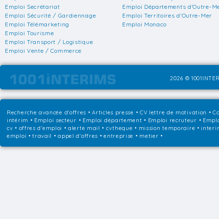
Emploi Secrétariat
Emploi Départements d'Outre-M
Emploi Sécurité / Gardiennage
Emploi Territoires d'Outre-Mer
Emploi Télémarketing
Emploi Monaco
Emploi Tourisme
Emploi Transport / Logistique
Emploi Vente / Commerce
2026 © 1001INTER
Recherche avancée d'offres
•
Articles presse
•
CV lettre de motivation
•
Co
intérim
•
Emploi secteur
•
Emploi département
•
Emploi recruteur
•
Emplo
cv • offres d'emploi • alerte mail • cvtheque • mission temporaire • interi
emploi • travail • appel d'offres • entreprise • metier •