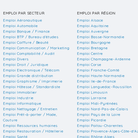
EMPLOI PAR SECTEUR
EMPLOI PAR RÉGION
Emploi Aéronautique
Emploi Alsace
Emploi Automobile
Emploi Aquitaine
Emploi Banque / Finance
Emploi Auvergne
Emploi BTP / Bureau d'études
Emploi Basse-Normandie
Emploi Coiffure / Beauté
Emploi Bourgogne
Emploi Communication / Marketing
Emploi Bretagne
Emploi Comptabilité / Audit
Emploi Centre
Emploi Divers
Emploi Champagne-Ardenne
Emploi Droit / Juridique
Emploi Corse
Emploi Electronique / Télécom
Emploi Franche-Comté
Emploi Grande distribution
Emploi Haute-Normandie
Emploi Graphisme / Imprimerie
Emploi Ile-de-France
Emploi Hôtesse / Standardiste
Emploi Languedoc-Roussillon
Emploi Immobilier
Emploi Limousin
Emploi Industrie
Emploi Lorraine
Emploi Informatique
Emploi Midi-Pyrénées
Emploi Nettoyage / Entretien
Emploi Nord-Pas-de-Calais
Emploi Prêt-à-porter / Mode,
Emploi Pays de la Loire
Couture
Emploi Picardie
Emploi Ressources humaines
Emploi Poitou-Charentes
Emploi Restauration / Hôtellerie
Emploi Provence-Alpes-Côte-d'A
Emploi Santé
Emploi Rhône-Alpes