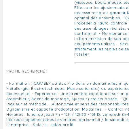
(visseuse, boulonneuse, etc.
Effectuer les ajustements et
nécessaires pour garantir 
optimal des ensembles. - Co
Procéder à l'auto-contrôle 
des assemblages réalisés, e
conformité. - Maintenance :
le bon entretien de son pos
équipements utilisés. - Sécu
strictement les règles de s
l'atelier.
PROFIL RECHERCHÉ :
- Formation : CAP/BEP ou Bac Pro dans un domaine techniqu
Métallurgie, Électrotechnique, Menuiserie, etc.) ou expérience
équivalente. - Expérience : Une première expérience sur un p
Assembleur, Agent de montage, Ajusteur) est souhaitée. - Qual
Rigueur et méthode. - Autonomie et sens des responsabilités. 
Dynamisme et capacité d'adaptation. Modalités : - Contrat in
Horaires : lundi au jeudi 7h - 12h / 12h30 - 15h15, vendredi 8h-1
heures supplémentaires le vendredi après-midi / le samedi s
l'entreprise - Salaire : selon profil