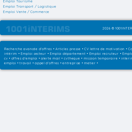
Emploi Tourisme
Emploi Transport / Logistique
Emploi Vente / Commerce
2026 © 1001INTER
Recherche avancée d'offres
•
Articles presse
•
CV lettre de motivation
•
Co
intérim
•
Emploi secteur
•
Emploi département
•
Emploi recruteur
•
Emplo
cv • offres d'emploi • alerte mail • cvtheque • mission temporaire • interi
emploi • travail • appel d'offres • entreprise • metier •