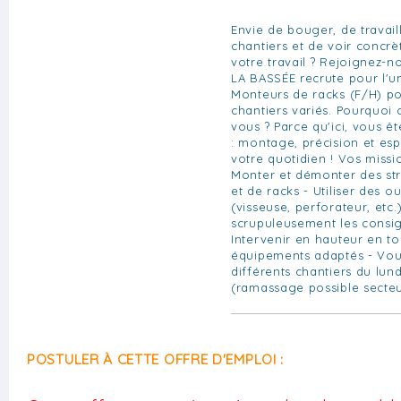
Envie de bouger, de travaill
chantiers et de voir concrè
votre travail ? Rejoignez-
LA BASSÉE recrute pour l'un
Monteurs de racks (F/H) po
chantiers variés. Pourquoi 
vous ? Parce qu'ici, vous ê
: montage, précision et esp
votre quotidien ! Vos missio
Monter et démonter des st
et de racks - Utiliser des ou
(visseuse, perforateur, etc.
scrupuleusement les consig
Intervenir en hauteur en to
équipements adaptés - Vou
différents chantiers du lun
(ramassage possible secte
POSTULER À CETTE OFFRE D'EMPLOI :