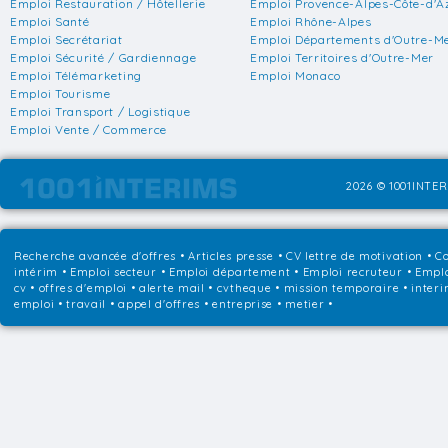
Emploi Restauration / Hôtellerie
Emploi Provence-Alpes-Côte-d'A
Emploi Santé
Emploi Rhône-Alpes
Emploi Secrétariat
Emploi Départements d'Outre-M
Emploi Sécurité / Gardiennage
Emploi Territoires d'Outre-Mer
Emploi Télémarketing
Emploi Monaco
Emploi Tourisme
Emploi Transport / Logistique
Emploi Vente / Commerce
2026 © 1001INTER
Recherche avancée d'offres
•
Articles presse
•
CV lettre de motivation
•
Co
intérim
•
Emploi secteur
•
Emploi département
•
Emploi recruteur
•
Emplo
cv • offres d'emploi • alerte mail • cvtheque • mission temporaire • interi
emploi • travail • appel d'offres • entreprise • metier •