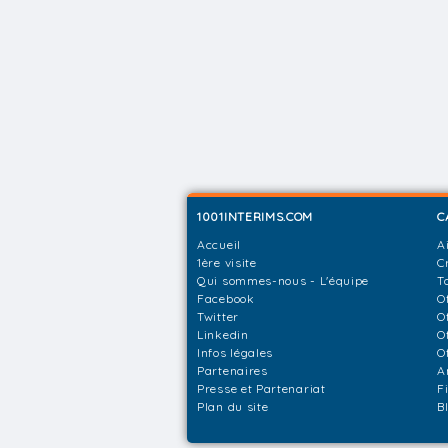
1001INTERIMS.COM
C
Accueil
A
1ère visite
C
Qui sommes-nous - L'équipe
T
Facebook
O
Twitter
O
Linkedin
O
Infos légales
O
Partenaires
A
Presse et Partenariat
F
Plan du site
B