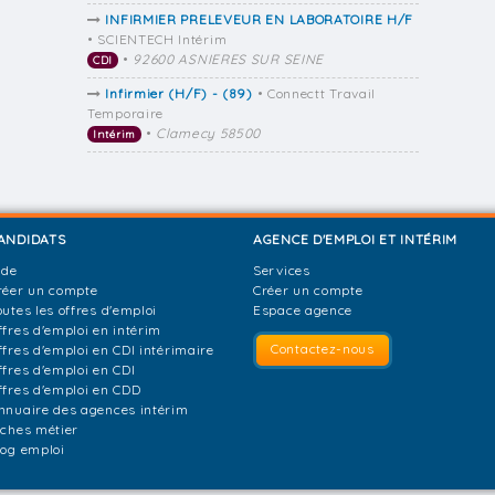
INFIRMIER PRELEVEUR EN LABORATOIRE H/F
• SCIENTECH Intérim
•
92600 ASNIERES SUR SEINE
CDI
Infirmier (H/F) - (89)
• Connectt Travail
Temporaire
•
Clamecy 58500
Intérim
ANDIDATS
AGENCE D'EMPLOI ET INTÉRIM
ide
Services
réer un compte
Créer un compte
outes les offres d'emploi
Espace agence
ffres d'emploi en intérim
Contactez-nous
ffres d'emploi en CDI intérimaire
ffres d'emploi en CDI
ffres d'emploi en CDD
nnuaire des agences intérim
iches métier
log emploi