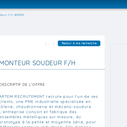
deur-f-h-400950
Retour à ma recherche
MONTEUR SOUDEUR F/H
DESCRIPTIF DE L'OFFRE :
ARTEM RECRUTEMENT recrute pour l'un de ses
clients, une PME industrielle spécialisée en
tôlerie, chaudronnerie et mécano-soudure.
L'entreprise conçoit et fabrique des
ensembles métalliques sur mesure, du
prototype à la petite et moyenne série, pour
différents secteurs industriels. Elle dispose