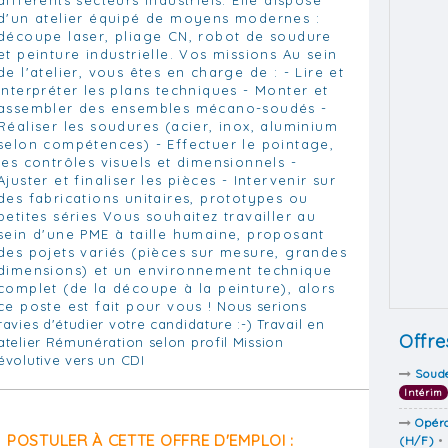
d'un atelier équipé de moyens modernes :
découpe laser, pliage CN, robot de soudure
et peinture industrielle. Vos missions Au sein
de l'atelier, vous êtes en charge de : - Lire et
interpréter les plans techniques - Monter et
assembler des ensembles mécano-soudés -
Réaliser les soudures (acier, inox, aluminium
selon compétences) - Effectuer le pointage,
les contrôles visuels et dimensionnels -
Ajuster et finaliser les pièces - Intervenir sur
des fabrications unitaires, prototypes ou
petites séries Vous souhaitez travailler au
sein d'une PME à taille humaine, proposant
des pojets variés (pièces sur mesure, grandes
dimensions) et un environnement technique
complet (de la découpe à la peinture), alors
ce poste est fait pour vous ! Nous serions
ravies d'étudier votre candidature :-) Travail en
Offre
atelier Rémunération selon profil Mission
évolutive vers un CDI
Soude
Intérim
Opéra
POSTULER À CETTE OFFRE D'EMPLOI :
(H/F)
•