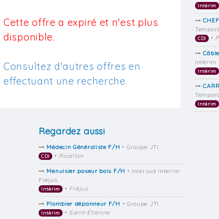
Intérim
Cette offre a expiré et n'est plus
CHEF
Tempora
disponible.
•
P
CDI
Câble
Intérim
Consultez d'autres offres en
Intérim
effectuant une recherche.
CARR
Tempora
Intérim
Regardez aussi
Médecin Généraliste F/H
• Groupe JTI
•
Roaillan
CDI
Menuisier poseur bois F/H
• Intersud Interim
Frejus
•
Fréjus
Intérim
Plombier dépanneur F/H
• Groupe JTI
•
Saint-Étienne
Intérim