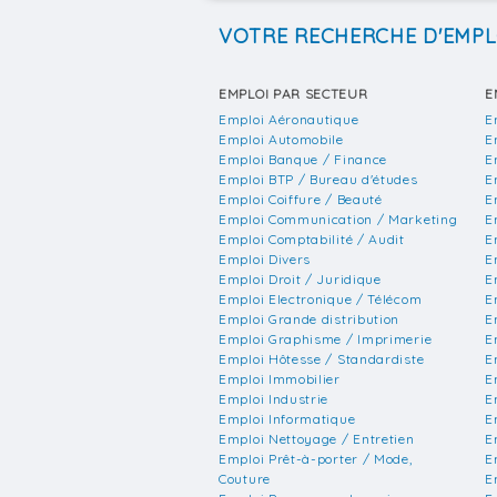
VOTRE RECHERCHE D'EMPL
EMPLOI PAR SECTEUR
E
Emploi Aéronautique
E
Emploi Automobile
E
Emploi Banque / Finance
E
Emploi BTP / Bureau d'études
E
Emploi Coiffure / Beauté
E
Emploi Communication / Marketing
E
Emploi Comptabilité / Audit
E
Emploi Divers
E
Emploi Droit / Juridique
E
Emploi Electronique / Télécom
E
Emploi Grande distribution
E
Emploi Graphisme / Imprimerie
E
Emploi Hôtesse / Standardiste
E
Emploi Immobilier
E
Emploi Industrie
E
Emploi Informatique
E
Emploi Nettoyage / Entretien
E
Emploi Prêt-à-porter / Mode,
E
Couture
E