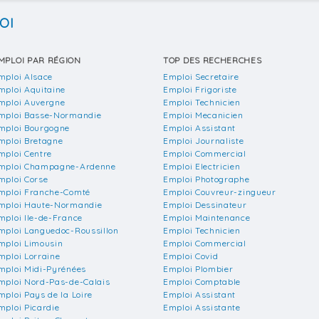
OI
MPLOI PAR RÉGION
TOP DES RECHERCHES
mploi Alsace
Emploi Secretaire
mploi Aquitaine
Emploi Frigoriste
mploi Auvergne
Emploi Technicien
mploi Basse-Normandie
Emploi Mecanicien
mploi Bourgogne
Emploi Assistant
mploi Bretagne
Emploi Journaliste
mploi Centre
Emploi Commercial
mploi Champagne-Ardenne
Emploi Electricien
mploi Corse
Emploi Photographe
mploi Franche-Comté
Emploi Couvreur-zingueur
mploi Haute-Normandie
Emploi Dessinateur
mploi Ile-de-France
Emploi Maintenance
mploi Languedoc-Roussillon
Emploi Technicien
mploi Limousin
Emploi Commercial
mploi Lorraine
Emploi Covid
mploi Midi-Pyrénées
Emploi Plombier
mploi Nord-Pas-de-Calais
Emploi Comptable
mploi Pays de la Loire
Emploi Assistant
mploi Picardie
Emploi Assistante