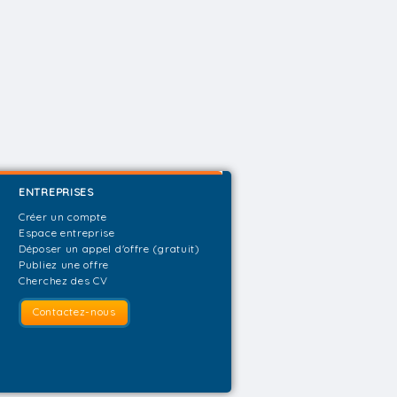
ENTREPRISES
Créer un compte
Espace entreprise
Déposer un appel d'offre (gratuit)
Publiez une offre
Cherchez des CV
Contactez-nous