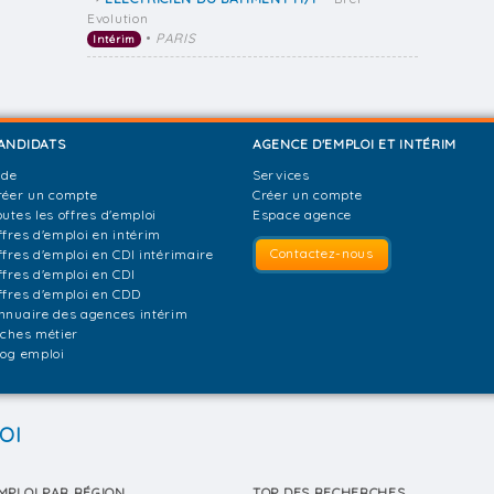
Evolution
•
PARIS
Intérim
ANDIDATS
AGENCE D'EMPLOI ET INTÉRIM
ide
Services
réer un compte
Créer un compte
outes les offres d'emploi
Espace agence
ffres d'emploi en intérim
Contactez-nous
ffres d'emploi en CDI intérimaire
ffres d'emploi en CDI
ffres d'emploi en CDD
nnuaire des agences intérim
iches métier
log emploi
OI
MPLOI PAR RÉGION
TOP DES RECHERCHES