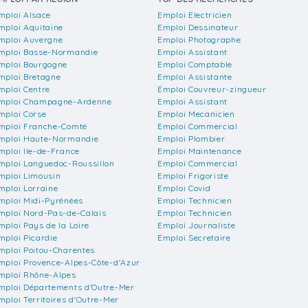
mploi Alsace
Emploi Electricien
mploi Aquitaine
Emploi Dessinateur
mploi Auvergne
Emploi Photographe
mploi Basse-Normandie
Emploi Assistant
mploi Bourgogne
Emploi Comptable
mploi Bretagne
Emploi Assistante
mploi Centre
Emploi Couvreur-zingueur
mploi Champagne-Ardenne
Emploi Assistant
mploi Corse
Emploi Mecanicien
mploi Franche-Comté
Emploi Commercial
mploi Haute-Normandie
Emploi Plombier
mploi Ile-de-France
Emploi Maintenance
mploi Languedoc-Roussillon
Emploi Commercial
mploi Limousin
Emploi Frigoriste
mploi Lorraine
Emploi Covid
mploi Midi-Pyrénées
Emploi Technicien
mploi Nord-Pas-de-Calais
Emploi Technicien
mploi Pays de la Loire
Emploi Journaliste
mploi Picardie
Emploi Secretaire
mploi Poitou-Charentes
mploi Provence-Alpes-Côte-d'Azur
mploi Rhône-Alpes
mploi Départements d'Outre-Mer
mploi Territoires d'Outre-Mer