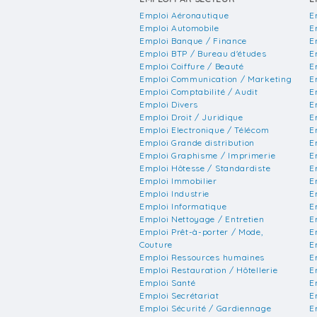
Emploi Aéronautique
E
Emploi Automobile
E
Emploi Banque / Finance
E
Emploi BTP / Bureau d'études
E
Emploi Coiffure / Beauté
E
Emploi Communication / Marketing
E
Emploi Comptabilité / Audit
E
Emploi Divers
E
Emploi Droit / Juridique
E
Emploi Electronique / Télécom
E
Emploi Grande distribution
E
Emploi Graphisme / Imprimerie
E
Emploi Hôtesse / Standardiste
E
Emploi Immobilier
E
Emploi Industrie
E
Emploi Informatique
E
Emploi Nettoyage / Entretien
E
Emploi Prêt-à-porter / Mode,
E
Couture
E
Emploi Ressources humaines
E
Emploi Restauration / Hôtellerie
E
Emploi Santé
E
Emploi Secrétariat
E
Emploi Sécurité / Gardiennage
E