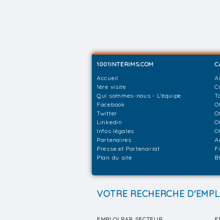
1001INTERIMS.COM
C
Accueil
A
1ère visite
C
Qui sommes-nous - L'équipe
T
Facebook
O
Twitter
O
Linkedin
O
Infos légales
O
Partenaires
A
Presse et Partenariat
F
Plan du site
B
VOTRE RECHERCHE D'EMPL
EMPLOI PAR SECTEUR
E