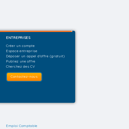
ENTREPRISES
Créer un compte
Espace entreprise
Déposer un appel d'offre (gratuit)
Publiez une offre
Cherchez des CV
Contactez-nous
Emploi Comptable