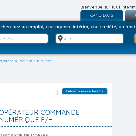
Bienvenue sur 1001 Intérim
CANDIDATS
Inscription
I
cherchez un emploi, une agence intérim, une société, un poste
Connexion
C
ommande-numerique-f-h-401339
Retour à ma recherche
OPÉRATEUR COMMANDE
NUMÉRIQUE F/H
DESCRIPTIF DE L'OFFRE :