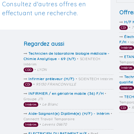
Consultez d'autres offres en
Offre
effectuant une recherche.
H/F 
•
7
CDI
Élect
F/H
• I
Regardez aussi
Intérim
Technicien de laboratoire biologie médicale -
ETAN
Chimie Analytique - 69 (h/f)
• SCIENTECH
Tempora
Intérim
Intérim
•
LYON
CDD
Techn
Infirmier préleveur (H/F)
• SCIENTECH Intérim
qualifié
•
95130 FRANCONVILLE
CDI
Intérim
INFIRMIER / en gériatrie mobile (36) F/H
•
TECH
Groupe JTI
Tempora
•
Le Blanc
Intérim
•
R
CDI
Aide-Soignant(e) Diplômé(e) (H/F) - Intérim
•
Connectt Travail Temporaire
•
Levens 06670
Intérim
ELECTRICIEN DU BATIMENT H/F
• Bref