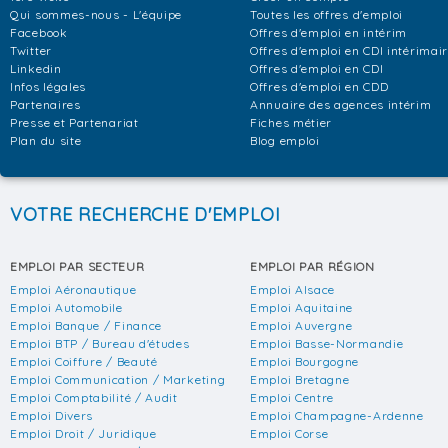
Qui sommes-nous - L'équipe
Toutes les offres d'emploi
Facebook
Offres d'emploi en intérim
Twitter
Offres d'emploi en CDI intérimai
Linkedin
Offres d'emploi en CDI
Infos légales
Offres d'emploi en CDD
Partenaires
Annuaire des agences intérim
Presse et Partenariat
Fiches métier
Plan du site
Blog emploi
VOTRE RECHERCHE D'EMPLOI
EMPLOI PAR SECTEUR
EMPLOI PAR RÉGION
Emploi Aéronautique
Emploi Alsace
Emploi Automobile
Emploi Aquitaine
Emploi Banque / Finance
Emploi Auvergne
Emploi BTP / Bureau d'études
Emploi Basse-Normandie
Emploi Coiffure / Beauté
Emploi Bourgogne
Emploi Communication / Marketing
Emploi Bretagne
Emploi Comptabilité / Audit
Emploi Centre
Emploi Divers
Emploi Champagne-Ardenne
Emploi Droit / Juridique
Emploi Corse