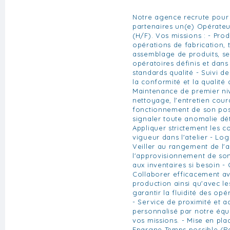
Notre agence recrute pour 
partenaires un(e) Opérateu
(H/F). Vos missions : - Prod
opérations de fabrication,
assemblage de produits, s
opératoires définis et dans
standards qualité - Suivi de
la conformité et la qualité 
Maintenance de premier niv
nettoyage, l'entretien cour
fonctionnement de son po
signaler toute anomalie dét
Appliquer strictement les c
vigueur dans l'atelier - Lo
Veiller au rangement de l'at
l'approvisionnement de son
aux inventaires si besoin 
Collaborer efficacement av
production ainsi qu'avec l
garantir la fluidité des op
- Service de proximité et
personnalisé par notre équ
vos missions. - Mise en pl
Epargne Temps possible (R