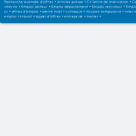
Recherche avancée d'offres
•
Articles presse
•
CV lettre de motivation
•
Co
intérim
•
Emploi secteur
•
Emploi département
•
Emploi recruteur
•
Emplo
cv • offres d'emploi • alerte mail • cvtheque • mission temporaire • interi
emploi • travail • appel d'offres • entreprise • metier •