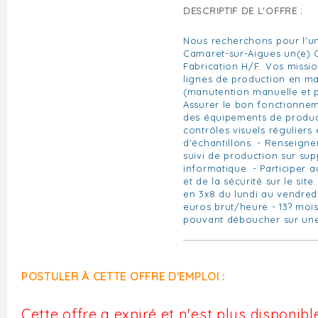
DESCRIPTIF DE L'OFFRE :
Nous recherchons pour l'un
Camaret-sur-Aigues un(e) 
Fabrication H/F. Vos missio
lignes de production en ma
(manutention manuelle et p
Assurer le bon fonctionnem
des équipements de product
contrôles visuels réguliers
d'échantillons. - Renseign
suivi de production sur sup
informatique. - Participer a
et de la sécurité sur le site
en 3x8 du lundi au vendredi
euros brut/heure - 13? mois
pouvant déboucher sur une
POSTULER À CETTE OFFRE D'EMPLOI :
Cette offre a expiré et n'est plus disponible