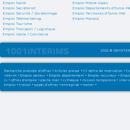
Emploi Santé
Emploi Rhône-Alpes
Emploi Secrétariat
Emploi Départements d'Outre-M
Emploi Sécurité / Gardiennage
Emploi Territoires d'Outre-Mer
Emploi Télémarketing
Emploi Monaco
Emploi Tourisme
Emploi Transport / Logistique
Emploi Vente / Commerce
2026 © 1001INTER
Recherche avancée d'offres
•
Articles presse
•
CV lettre de motivation
•
Co
intérim
•
Emploi secteur
•
Emploi département
•
Emploi recruteur
•
Emplo
cv • offres d'emploi • alerte mail • cvtheque • mission temporaire • interi
emploi • travail • appel d'offres • entreprise • metier •