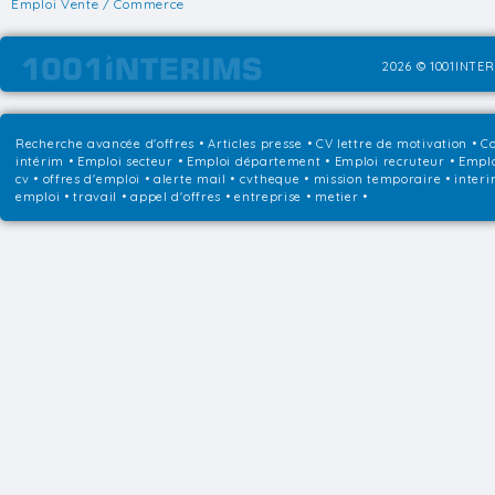
Emploi Vente / Commerce
2026 © 1001INTER
Recherche avancée d'offres
•
Articles presse
•
CV lettre de motivation
•
Co
intérim
•
Emploi secteur
•
Emploi département
•
Emploi recruteur
•
Emplo
cv • offres d'emploi • alerte mail • cvtheque • mission temporaire • interi
emploi • travail • appel d'offres • entreprise • metier •