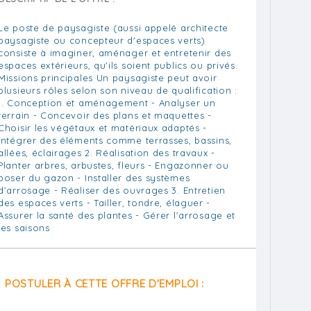
Le poste de paysagiste (aussi appelé architecte
paysagiste ou concepteur d'espaces verts)
consiste à imaginer, aménager et entretenir des
espaces extérieurs, qu'ils soient publics ou privés.
Missions principales Un paysagiste peut avoir
plusieurs rôles selon son niveau de qualification :
1. Conception et aménagement - Analyser un
terrain - Concevoir des plans et maquettes -
Choisir les végétaux et matériaux adaptés -
Intégrer des éléments comme terrasses, bassins,
allées, éclairages 2. Réalisation des travaux -
Planter arbres, arbustes, fleurs - Engazonner ou
poser du gazon - Installer des systèmes
d'arrosage - Réaliser des ouvrages 3. Entretien
des espaces verts - Tailler, tondre, élaguer -
Assurer la santé des plantes - Gérer l'arrosage et
les saisons
POSTULER À CETTE OFFRE D'EMPLOI :