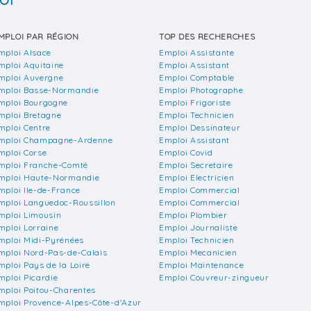
OI
MPLOI PAR RÉGION
TOP DES RECHERCHES
mploi Alsace
Emploi Assistante
mploi Aquitaine
Emploi Assistant
mploi Auvergne
Emploi Comptable
mploi Basse-Normandie
Emploi Photographe
mploi Bourgogne
Emploi Frigoriste
mploi Bretagne
Emploi Technicien
mploi Centre
Emploi Dessinateur
mploi Champagne-Ardenne
Emploi Assistant
mploi Corse
Emploi Covid
mploi Franche-Comté
Emploi Secretaire
mploi Haute-Normandie
Emploi Electricien
mploi Ile-de-France
Emploi Commercial
mploi Languedoc-Roussillon
Emploi Commercial
mploi Limousin
Emploi Plombier
mploi Lorraine
Emploi Journaliste
mploi Midi-Pyrénées
Emploi Technicien
mploi Nord-Pas-de-Calais
Emploi Mecanicien
mploi Pays de la Loire
Emploi Maintenance
mploi Picardie
Emploi Couvreur-zingueur
mploi Poitou-Charentes
mploi Provence-Alpes-Côte-d'Azur