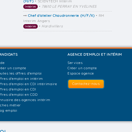
(H/F)
• SCIENTECH Intérim
•
78610 LE PERRAY EN YVELINES
Intérim
Chef d'atelier Chaudronnerie (H/F/X)
• RM
Interim Angers
•
Hardivillers
Intérim
ANDIDATS
AGENCE D'EMPLOI ET INTÉRIM
ide
Services
réer un compte
Créer un compte
outes les offres d'emploi
Espace agence
ffres d'emploi en intérim
Contactez-nous
ffres d'emploi en CDI intérimaire
ffres d'emploi en CDI
ffres d'emploi en CDD
nnuaire des agences intérim
iches métier
log emploi