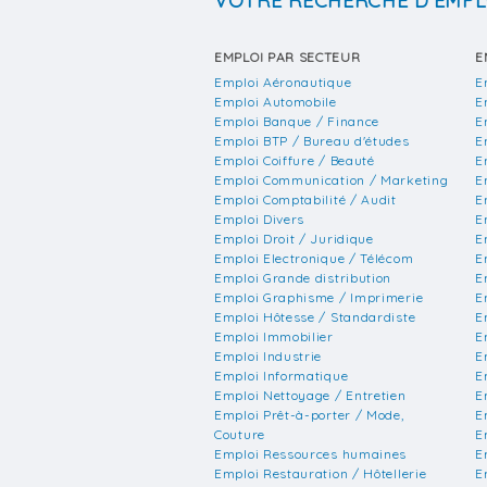
VOTRE RECHERCHE D'EMPL
EMPLOI PAR SECTEUR
E
Emploi Aéronautique
E
Emploi Automobile
E
Emploi Banque / Finance
E
Emploi BTP / Bureau d'études
E
Emploi Coiffure / Beauté
E
Emploi Communication / Marketing
E
Emploi Comptabilité / Audit
E
Emploi Divers
E
Emploi Droit / Juridique
E
Emploi Electronique / Télécom
E
Emploi Grande distribution
E
Emploi Graphisme / Imprimerie
E
Emploi Hôtesse / Standardiste
E
Emploi Immobilier
E
Emploi Industrie
E
Emploi Informatique
E
Emploi Nettoyage / Entretien
E
Emploi Prêt-à-porter / Mode,
E
Couture
E
Emploi Ressources humaines
E
Emploi Restauration / Hôtellerie
E