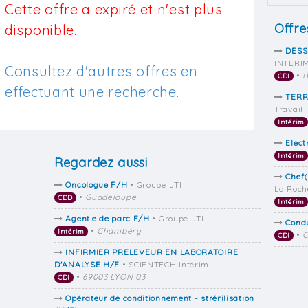
Cette offre a expiré et n'est plus
Offre
disponible.
DESS
INTERI
Consultez d'autres offres en
•
I
CDI
effectuant une recherche.
TERR
Travail
Intérim
Elec
Intérim
Regardez aussi
Chef(
Oncologue F/H
• Groupe JTI
La Roch
•
Guadeloupe
CDD
Intérim
Agent.e de parc F/H
• Groupe JTI
Cond
•
Chambéry
Intérim
•
C
CDI
INFIRMIER PRELEVEUR EN LABORATOIRE
D'ANALYSE H/F
• SCIENTECH Intérim
•
69003 LYON 03
CDI
Opérateur de conditionnement - strérilisation