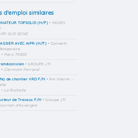
s d'emploi similaires
INATEUR TOPSOLID (H/F)
• EKORS
M
VRY SUR SEINE
ASSIER AVEC AIPR (H/F)
• Connectt
 Temporaire
•
Paris 75000
tromécanicien
• GROUPE JTI
•
Clermont-Ferrand
fe) de chantier VRD F/H
• Rm Interim -
elle
•
La Rochelle
ucteur de Travaux F/H
• Groupe JTI
ournon-d'Auvergne