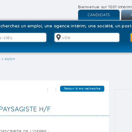
Bienvenue sur 1001 Intérim
CANDIDATS
Inscription
I
cherchez un emploi, une agence intérim, une société, un poste
Connexion
C
-f-402819
Retour à ma recherche
PAYSAGISTE H/F
DESCRIPTIF DE L'OFFRE :