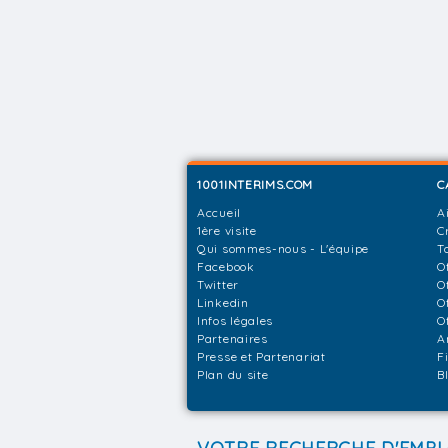
1001INTERIMS.COM
C
Accueil
A
1ère visite
C
Qui sommes-nous - L'équipe
T
Facebook
O
Twitter
O
Linkedin
O
Infos légales
O
Partenaires
A
Presse et Partenariat
F
Plan du site
B