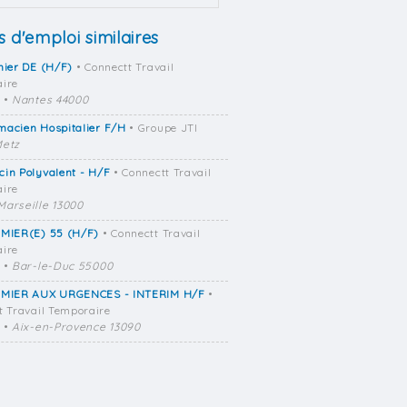
s d'emploi similaires
mier DE (H/F)
• Connectt Travail
ire
•
Nantes 44000
macien Hospitalier F/H
• Groupe JTI
etz
in Polyvalent - H/F
• Connectt Travail
ire
Marseille 13000
RMIER(E) 55 (H/F)
• Connectt Travail
ire
•
Bar-le-Duc 55000
RMIER AUX URGENCES - INTERIM H/F
•
t Travail Temporaire
•
Aix-en-Provence 13090