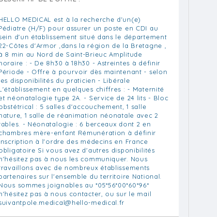
HELLO MEDICAL est à la recherche d'un(e)
Pédiatre (H/F) pour assurer un poste en CDI au
sein d'un établissement situé dans le département
22-Côtes d'Armor ,dans la région de la Bretagne ,
à 8 min au Nord de Saint-Brieuc Amplitude
horaire : - De 8h30 à 18h30 - Astreintes à définir
Période - Offre à pourvoir dès maintenant - selon
les disponibilités du praticien - Libérale
L'établissement en quelques chiffres : - Maternité
et néonatalogie type 2A. - Service de 24 lits - Bloc
obstétrical : 5 salles d'accouchement, 1 salle
nature, 1 salle de réanimation néonatale avec 2
tables. - Néonatalogie : 6 berceaux dont 2 en
chambres mère-enfant Rémunération à définir
Inscription à l'ordre des médecins en France
obligatoire Si vous avez d'autres disponibilités
n'hésitez pas à nous les communiquer. Nous
travaillons avec de nombreux établissements
partenaires sur l'ensemble du territoire National.
Nous sommes joignables au *05*56*00*60*96*
n'hésitez pas à nous contacter, ou sur le mail
suivantpole.medical@hello-medical.fr