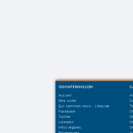
1001INTERIMS.COM
C
Accueil
A
1ère visite
C
Qui sommes-nous - L'équipe
T
Facebook
O
Twitter
O
Linkedin
O
Infos légales
O
Partenaires
A