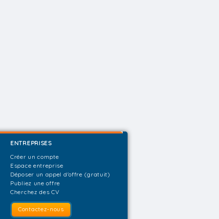
ENTREPRISES
Créer un compte
Espace entreprise
Déposer un appel d'offre (gratuit)
Publiez une offre
Cherchez des CV
Contactez-nous