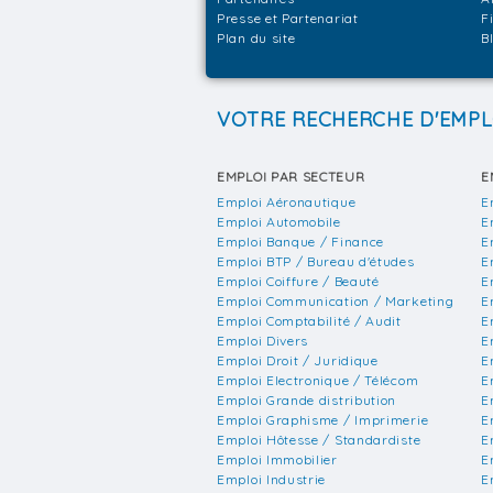
Presse et Partenariat
F
Plan du site
B
VOTRE RECHERCHE D'EMPL
EMPLOI PAR SECTEUR
E
Emploi Aéronautique
E
Emploi Automobile
E
Emploi Banque / Finance
E
Emploi BTP / Bureau d'études
E
Emploi Coiffure / Beauté
E
Emploi Communication / Marketing
E
Emploi Comptabilité / Audit
E
Emploi Divers
E
Emploi Droit / Juridique
E
Emploi Electronique / Télécom
E
Emploi Grande distribution
E
Emploi Graphisme / Imprimerie
E
Emploi Hôtesse / Standardiste
E
Emploi Immobilier
E
Emploi Industrie
E