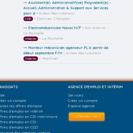
Assistant(e) Administratif(ve) Polyvalent(e) -
Accueil, Administration & Support aux Services
pour d
• Artem Recrutement
•
Décines-Charpieu
CDD
Electromécanicien Naval H/F
• Rm Interim -
La Rochelle
•
La Rochelle
Intérim
Monteur mécanicien agenceur PL à partir de
début septembre F/H
• Artem Recrutement
•
Montluel
Intérim
ANDIDATS
AGENCE D'EMPLOI ET INTÉRIM
ide
Services
réer un compte
Créer un compte
outes les offres d'emploi
Espace agence
ffres d'emploi en intérim
Contactez-nous
ffres d'emploi en CDI intérimaire
ffres d'emploi en CDI
ffres d'emploi en CDD
nnuaire des agences intérim