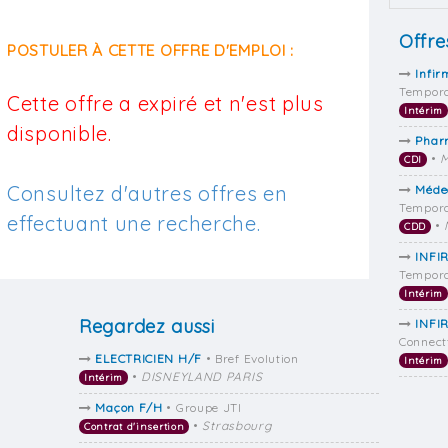
Offre
POSTULER À CETTE OFFRE D'EMPLOI :
Infir
Tempora
Cette offre a expiré et n'est plus
Intérim
disponible.
Phar
•
M
CDI
Consultez d'autres offres en
Médec
Tempora
effectuant une recherche.
•
CDD
INFI
Tempora
Intérim
Regardez aussi
INFI
Connect
ELECTRICIEN H/F
• Bref Evolution
Intérim
•
DISNEYLAND PARIS
Intérim
Maçon F/H
• Groupe JTI
•
Strasbourg
Contrat d'insertion