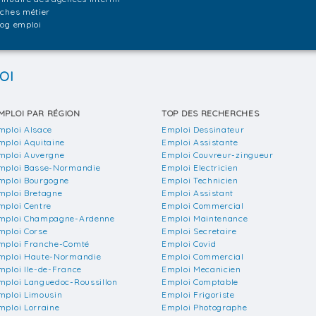
iches métier
log emploi
OI
MPLOI PAR RÉGION
TOP DES RECHERCHES
mploi Alsace
Emploi Dessinateur
mploi Aquitaine
Emploi Assistante
mploi Auvergne
Emploi Couvreur-zingueur
mploi Basse-Normandie
Emploi Electricien
mploi Bourgogne
Emploi Technicien
mploi Bretagne
Emploi Assistant
mploi Centre
Emploi Commercial
mploi Champagne-Ardenne
Emploi Maintenance
mploi Corse
Emploi Secretaire
mploi Franche-Comté
Emploi Covid
mploi Haute-Normandie
Emploi Commercial
mploi Ile-de-France
Emploi Mecanicien
mploi Languedoc-Roussillon
Emploi Comptable
mploi Limousin
Emploi Frigoriste
mploi Lorraine
Emploi Photographe