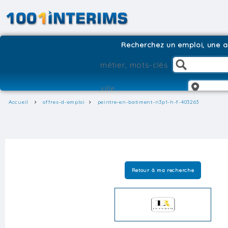
Recherchez un emploi, une ag
Accueil
offres-d-emploi
peintre-en-batiment-n3p1-h-f-403263
Retour à ma recherche