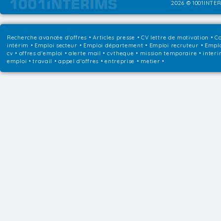
2026 © 1001INTER
Recherche avancée d'offres
•
Articles presse
•
CV lettre de motivation
•
Co
intérim
•
Emploi secteur
•
Emploi département
•
Emploi recruteur
•
Emplo
cv • offres d'emploi • alerte mail • cvtheque • mission temporaire • interi
emploi • travail • appel d'offres • entreprise • metier •