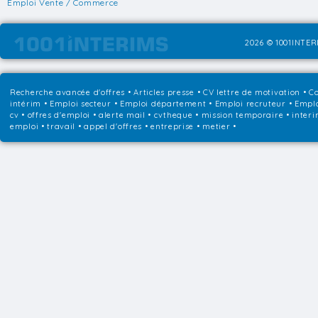
Emploi Vente / Commerce
2026 © 1001INTERI
Recherche avancée d'offres
•
Articles presse
•
CV lettre de motivation
•
Co
intérim
•
Emploi secteur
•
Emploi département
•
Emploi recruteur
•
Emplo
cv • offres d'emploi • alerte mail • cvtheque • mission temporaire • interi
emploi • travail • appel d'offres • entreprise • metier •