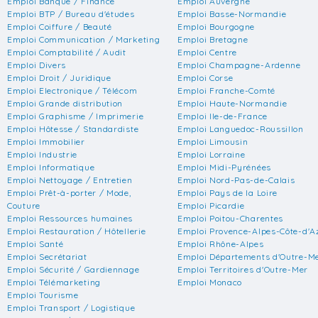
Emploi Banque / Finance
Emploi Auvergne
Emploi BTP / Bureau d'études
Emploi Basse-Normandie
Emploi Coiffure / Beauté
Emploi Bourgogne
Emploi Communication / Marketing
Emploi Bretagne
Emploi Comptabilité / Audit
Emploi Centre
Emploi Divers
Emploi Champagne-Ardenne
Emploi Droit / Juridique
Emploi Corse
Emploi Electronique / Télécom
Emploi Franche-Comté
Emploi Grande distribution
Emploi Haute-Normandie
Emploi Graphisme / Imprimerie
Emploi Ile-de-France
Emploi Hôtesse / Standardiste
Emploi Languedoc-Roussillon
Emploi Immobilier
Emploi Limousin
Emploi Industrie
Emploi Lorraine
Emploi Informatique
Emploi Midi-Pyrénées
Emploi Nettoyage / Entretien
Emploi Nord-Pas-de-Calais
Emploi Prêt-à-porter / Mode,
Emploi Pays de la Loire
Couture
Emploi Picardie
Emploi Ressources humaines
Emploi Poitou-Charentes
Emploi Restauration / Hôtellerie
Emploi Provence-Alpes-Côte-d'A
Emploi Santé
Emploi Rhône-Alpes
Emploi Secrétariat
Emploi Départements d'Outre-M
Emploi Sécurité / Gardiennage
Emploi Territoires d'Outre-Mer
Emploi Télémarketing
Emploi Monaco
Emploi Tourisme
Emploi Transport / Logistique