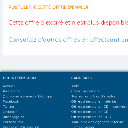
POSTULER À CETTE OFFRE D'EMPLOI :
Cette offre a expiré et n'est plus disponible
Consultez d'autres offres en effectuant u
1001INTERIMS.COM
CANDIDATS
Accueil
Aide
1ère visite
Créer un compte
Qui sommes-nous - L'équipe
Toutes les offres d'emploi
Facebook
Offres d'emploi en intérim
Twitter
Offres d'emploi en CDI intérimai
Linkedin
Offres d'emploi en CDI
Infos légales
Offres d'emploi en CDD
Partenaires
Annuaire des agences intérim
Presse et Partenariat
Fiches métier