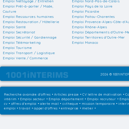
Emploi Nettoyage / Entretien
Emploi Nord-Pas-de-Calais
Emploi Prêt-à-porter / Mode,
Emploi Pays de la Loire
Couture
Emploi Picardie
Emploi Ressources humaines
Emploi Poitou-Charentes
Emploi Restauration / Hôtellerie
Emploi Provence-Alpes-Côte-d'A
Emploi Santé
Emploi Rhône-Alpes
Emploi Secrétariat
Emploi Départements d'Outre-M
Emploi Sécurité / Gardiennage
Emploi Territoires d'Outre-Mer
Emploi Télémarketing
Emploi Monaco
Emploi Tourisme
Emploi Transport / Logistique
Emploi Vente / Commerce
2026 © 1001INTER
Recherche avancée d'offres
•
Articles presse
•
CV lettre de motivation
•
Co
intérim
•
Emploi secteur
•
Emploi département
•
Emploi recruteur
•
Emplo
cv • offres d'emploi • alerte mail • cvtheque • mission temporaire • interi
emploi • travail • appel d'offres • entreprise • metier •