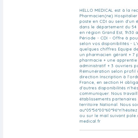
HELLO MEDICAL est à la re
Pharmacien(ne) Hospitalier
poste en CDI au sein d'un é
dans le département du 54 
en région Grand Est, 1h30 
Période - CDI - Offre à po
selon vos disponibilités - L
quelques chiffres Equipe d
un pharmacien gérant + 7 
pharmacie + une apprentie
administratif + 3 ouvriers p
Rémunération selon profil à
direction Inscription à l'o
France, en section H obliga
d'autres disponibilités n'hé
communiquer. Nous travail
établissements partenaires
territoire National. Nous 
au*05*56*00*60*96*n'hésitez
ou sur le mail suivant pole
medical.fr