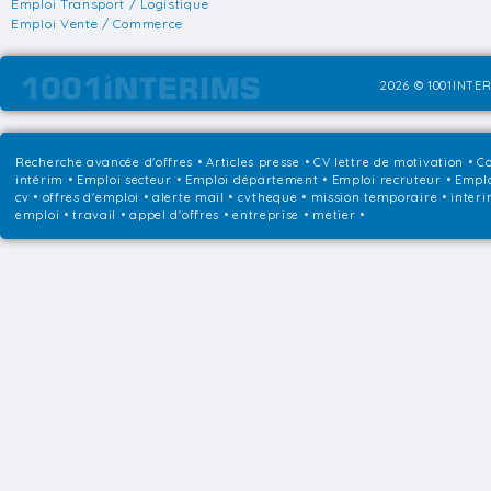
Emploi Transport / Logistique
Emploi Vente / Commerce
2026 © 1001INTER
Recherche avancée d'offres
•
Articles presse
•
CV lettre de motivation
•
Co
intérim
•
Emploi secteur
•
Emploi département
•
Emploi recruteur
•
Emplo
cv • offres d'emploi • alerte mail • cvtheque • mission temporaire • interi
emploi • travail • appel d'offres • entreprise • metier •