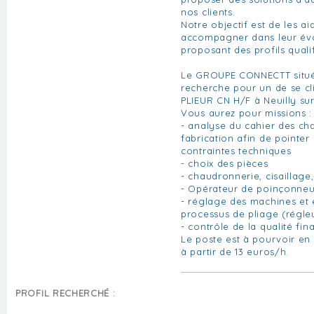
nos clients.
Notre objectif est de les ai
accompagner dans leur évo
proposant des profils qualif
Le GROUPE CONNECTT situé 
recherche pour un de se cl
PLIEUR CN H/F à Neuilly su
Vous aurez pour missions :
- analyse du cahier des ch
fabrication afin de pointer 
contraintes techniques
- choix des pièces
- chaudronnerie, cisaillage,
- Opérateur de poinçonne
- réglage des machines et
processus de pliage (régleu
- contrôle de la qualité fin
Le poste est à pourvoir en
à partir de 13 euros/h.
PROFIL RECHERCHÉ :