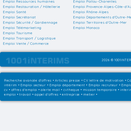
Emploi Ressources humaines
Emploi Poitou-Charentes
Emploi Restauration / Hôtellerie
Emploi Provence-Alpes-Côte-d'A
Emploi Santé
Emploi Rhône-Alpes
Emploi Secrétariat
Emploi Départements d'Outre-M
Emploi Sécurité / Gardiennage
Emploi Territoires d'Outre-Mer
Emploi Télémarketing
Emploi Monaco
Emploi Tourisme
Emploi Transport / Logistique
Emploi Vente / Commerce
2026 © 1001INTER
Recherche avancée d'offres
•
Articles presse
•
CV lettre de motivation
•
Co
intérim
•
Emploi secteur
•
Emploi département
•
Emploi recruteur
•
Emplo
cv • offres d'emploi • alerte mail • cvtheque • mission temporaire • interi
emploi • travail • appel d'offres • entreprise • metier •