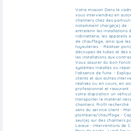
Votre mission Dans le cadr
vous interviendrez en aut
chantiers chez des particul
notamment chargé(e) de : - 
entretenir les installations
robinetterie, les appareils 
de chauffage, ainsi que les 
tuyauteries. - Réaliser pon
découpes de tubes et des s
les installations aux contrai
Vous assurer du bon fonct
systèmes installés ou répar
l'absence de fuite. - Expliq
clients et aux autres interv
réalisés ou en cours, en as
professionnel et rassurant.
votre disposition un véhicu
transporter le matériel néce
chantiers. Profil recherché
sens du service client - Ma
plomberie/chauffage - Capa
seul(e) sur des chantiers pa
Lisieux - Interventions de
Prise de poste : Lundi 1er ju