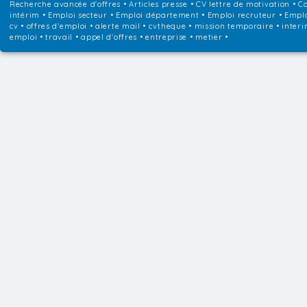
Recherche avancée d'offres
•
Articles presse
•
CV lettre de motivation
•
Co
intérim
•
Emploi secteur
•
Emploi département
•
Emploi recruteur
•
Emplo
cv • offres d'emploi • alerte mail • cvtheque • mission temporaire • interi
emploi • travail • appel d'offres • entreprise • metier •