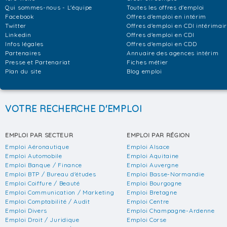
Qui sommes-nous - L'équipe
Toutes les offres d'emploi
Facebook
Offres d'emploi en intérim
Twitter
Offres d'emploi en CDI intérimai
Linkedin
Offres d'emploi en CDI
Infos légales
Offres d'emploi en CDD
Partenaires
Annuaire des agences intérim
Presse et Partenariat
Fiches métier
Plan du site
Blog emploi
VOTRE RECHERCHE D'EMPLOI
EMPLOI PAR SECTEUR
EMPLOI PAR RÉGION
Emploi Aéronautique
Emploi Alsace
Emploi Automobile
Emploi Aquitaine
Emploi Banque / Finance
Emploi Auvergne
Emploi BTP / Bureau d'études
Emploi Basse-Normandie
Emploi Coiffure / Beauté
Emploi Bourgogne
Emploi Communication / Marketing
Emploi Bretagne
Emploi Comptabilité / Audit
Emploi Centre
Emploi Divers
Emploi Champagne-Ardenne
Emploi Droit / Juridique
Emploi Corse