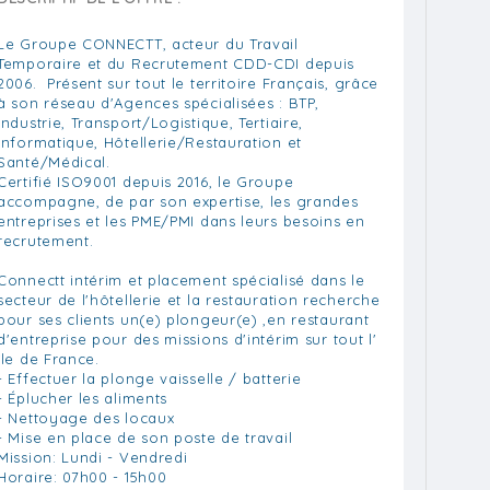
Le Groupe CONNECTT, acteur du Travail
Temporaire et du Recrutement CDD-CDI depuis
2006. Présent sur tout le territoire Français, grâce
à son réseau d'Agences spécialisées : BTP,
Industrie, Transport/Logistique, Tertiaire,
Informatique, Hôtellerie/Restauration et
Santé/Médical.
Certifié ISO9001 depuis 2016, le Groupe
accompagne, de par son expertise, les grandes
entreprises et les PME/PMI dans leurs besoins en
recrutement.
Connectt intérim et placement spécialisé dans le
secteur de l'hôtellerie et la restauration recherche
pour ses clients un(e) plongeur(e) ,en restaurant
d'entreprise pour des missions d'intérim sur tout l'
île de France.
- Effectuer la plonge vaisselle / batterie
- Éplucher les aliments
- Nettoyage des locaux
- Mise en place de son poste de travail
Mission: Lundi - Vendredi
Horaire: 07h00 - 15h00