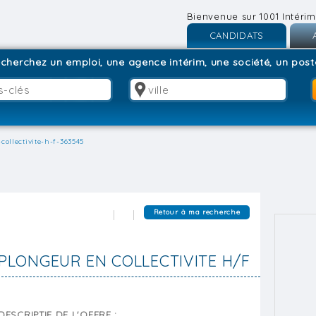
Bienvenue sur 1001 Intérim
CANDIDATS
Inscription
I
cherchez un emploi, une agence intérim, une société, un poste
Connexion
C
collectivite-h-f-363545
Retour à ma recherche
PLONGEUR EN COLLECTIVITE H/F
DESCRIPTIF DE L'OFFRE :