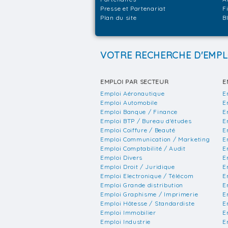
Presse et Partenariat
F
Plan du site
B
VOTRE RECHERCHE D'EMPL
EMPLOI PAR SECTEUR
E
Emploi Aéronautique
E
Emploi Automobile
E
Emploi Banque / Finance
E
Emploi BTP / Bureau d'études
E
Emploi Coiffure / Beauté
E
Emploi Communication / Marketing
E
Emploi Comptabilité / Audit
E
Emploi Divers
E
Emploi Droit / Juridique
E
Emploi Electronique / Télécom
E
Emploi Grande distribution
E
Emploi Graphisme / Imprimerie
E
Emploi Hôtesse / Standardiste
E
Emploi Immobilier
E
Emploi Industrie
E