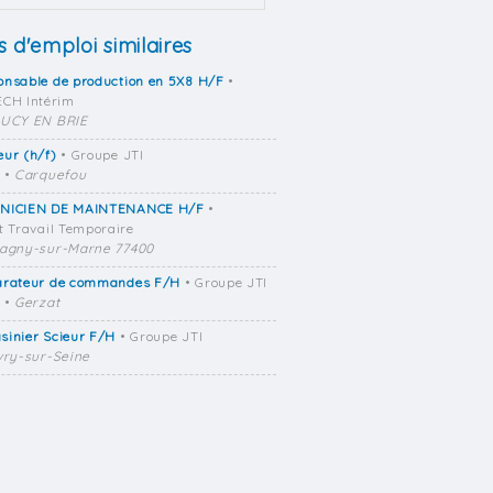
s d'emploi similaires
onsable de production en 5X8 H/F
•
CH Intérim
UCY EN BRIE
ur (h/f)
• Groupe JTI
•
Carquefou
NICIEN DE MAINTENANCE H/F
•
t Travail Temporaire
agny-sur-Marne 77400
arateur de commandes F/H
• Groupe JTI
•
Gerzat
sinier Scieur F/H
• Groupe JTI
vry-sur-Seine