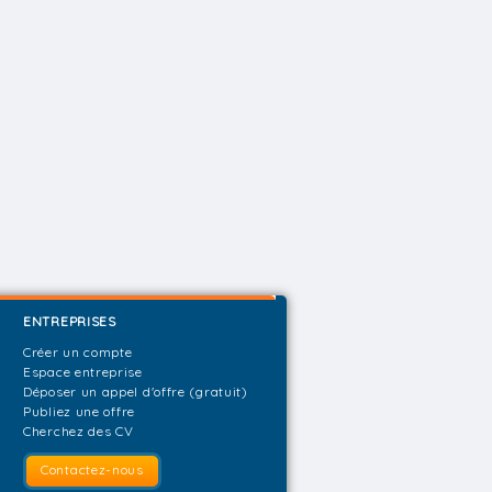
ENTREPRISES
Créer un compte
Espace entreprise
Déposer un appel d'offre (gratuit)
Publiez une offre
Cherchez des CV
Contactez-nous