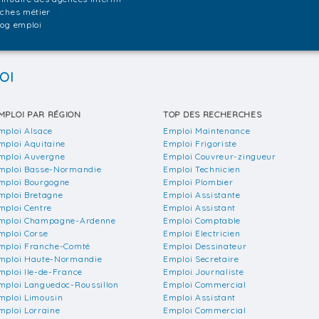
iches métier
log emploi
OI
MPLOI PAR RÉGION
TOP DES RECHERCHES
mploi Alsace
Emploi Maintenance
mploi Aquitaine
Emploi Frigoriste
mploi Auvergne
Emploi Couvreur-zingueur
mploi Basse-Normandie
Emploi Technicien
mploi Bourgogne
Emploi Plombier
mploi Bretagne
Emploi Assistante
mploi Centre
Emploi Assistant
mploi Champagne-Ardenne
Emploi Comptable
mploi Corse
Emploi Electricien
mploi Franche-Comté
Emploi Dessinateur
mploi Haute-Normandie
Emploi Secretaire
mploi Ile-de-France
Emploi Journaliste
mploi Languedoc-Roussillon
Emploi Commercial
mploi Limousin
Emploi Assistant
mploi Lorraine
Emploi Commercial