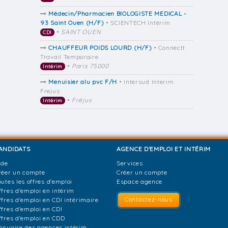
Médecin/Pharmacien BIOLOGISTE MEDICAL -
93 Saint Ouen (H/F)
• SCIENTECH Intérim
•
SAINT OUEN
CDI
CHAUFFEUR POIDS LOURD (H/F)
• Connectt
Travail Temporaire
•
Paris 75000
Intérim
Menuisier alu pvc F/H
• Intersud Interim
Frejus
•
Fréjus
Intérim
ANDIDATS
AGENCE D'EMPLOI ET INTÉRIM
ide
Services
réer un compte
Créer un compte
outes les offres d'emploi
Espace agence
ffres d'emploi en intérim
Contactez-nous
ffres d'emploi en CDI intérimaire
ffres d'emploi en CDI
ffres d'emploi en CDD
nnuaire des agences intérim