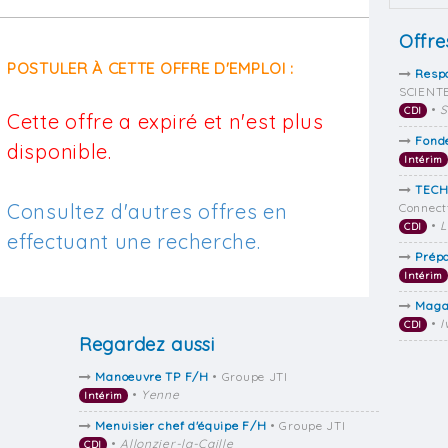
Offre
POSTULER À CETTE OFFRE D'EMPLOI :
Resp
SCIENTE
•
S
CDI
Cette offre a expiré et n'est plus
Fonde
disponible.
Intérim
TECH
Consultez d'autres offres en
Connect
•
L
CDI
effectuant une recherche.
Prép
Intérim
Maga
•
I
CDI
Regardez aussi
Manoeuvre TP F/H
• Groupe JTI
•
Yenne
Intérim
Menuisier chef d'équipe F/H
• Groupe JTI
•
Allonzier-la-Caille
CDI