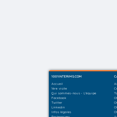
1001INTERIMS.COM
C
Accueil
A
1ère visite
C
Qui sommes-nous - L'équipe
T
Facebook
O
Twitter
O
Linkedin
O
Infos légales
O
Partenaires
A