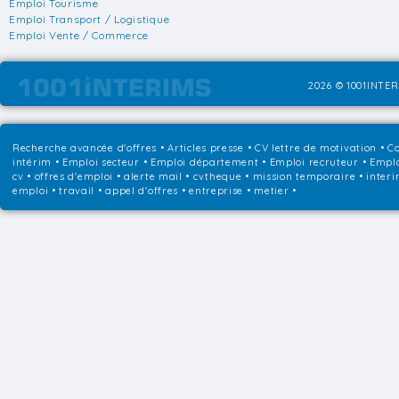
Emploi Tourisme
Emploi Transport / Logistique
Emploi Vente / Commerce
2026 © 1001INTER
Recherche avancée d'offres
•
Articles presse
•
CV lettre de motivation
•
Co
intérim
•
Emploi secteur
•
Emploi département
•
Emploi recruteur
•
Emplo
cv • offres d'emploi • alerte mail • cvtheque • mission temporaire • interi
emploi • travail • appel d'offres • entreprise • metier •