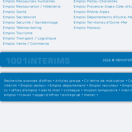
Emploi Ressources humaines
Emploi Poitou-Charentes
Emploi Restauration / Hôtellerie
Emploi Provence-Alpes-Côte-d'A
Emploi Santé
Emploi Rhône-Alpes
Emploi Secrétariat
Emploi Départements d'Outre-M
Emploi Sécurité / Gardiennage
Emploi Territoires d'Outre-Mer
Emploi Télémarketing
Emploi Monaco
Emploi Tourisme
Emploi Transport / Logistique
Emploi Vente / Commerce
2026 © 1001INTER
Recherche avancée d'offres
•
Articles presse
•
CV lettre de motivation
•
Co
intérim
•
Emploi secteur
•
Emploi département
•
Emploi recruteur
•
Emplo
cv • offres d'emploi • alerte mail • cvtheque • mission temporaire • interi
emploi • travail • appel d'offres • entreprise • metier •