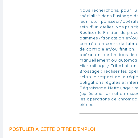
Nous recherchons, pour l'u
spécialisé dans l'usinage d
leur futur polisseur/opérat
sein d'un atelier, vos princi
Réaliser la Finition de pièc
gammes (fabrication et/ou f
contrôle en cours de fabri
de contrôle et/ou finition. 
opérations de finitions de 
manuellement ou automatiq
Microbillage / Tribofinition
Brossage : réaliser les op
selon le respect de la rég
obligations légales et inter
Dégraissage-Nettoyage : s
(après une formation risqu
les opérations de chromage
pièces
POSTULER À CETTE OFFRE D'EMPLOI :