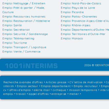
Emploi Nettoyage / Entretien
Emploi Nord-Pas-de-Calais
Emploi Prêt-à-porter / Mode,
Emploi Pays de la Loire
Couture
Emploi Picardie
Emploi Ressources humaines
Emploi Poitou-Charentes
Emploi Restauration / Hôtellerie
Emploi Provence-Alpes-Côte-d'A
Emploi Santé
Emploi Rhône-Alpes
Emploi Secrétariat
Emploi Départements d'Outre-M
Emploi Sécurité / Gardiennage
Emploi Territoires d'Outre-Mer
Emploi Télémarketing
Emploi Monaco
Emploi Tourisme
Emploi Transport / Logistique
Emploi Vente / Commerce
2026 © 1001INTER
Recherche avancée d'offres
•
Articles presse
•
CV lettre de motivation
•
Co
intérim
•
Emploi secteur
•
Emploi département
•
Emploi recruteur
•
Emplo
cv • offres d'emploi • alerte mail • cvtheque • mission temporaire • interi
emploi • travail • appel d'offres • entreprise • metier •