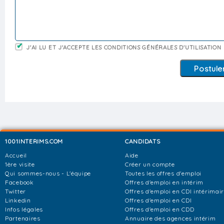
J'AI LU ET J'ACCEPTE LES CONDITIONS GÉNÉRALES D'UTILISATION
1001INTERIMS.COM
CANDIDATS
Accueil
Aide
1ère visite
Créer un compte
Qui sommes-nous - L'équipe
Toutes les offres d'emploi
Facebook
Offres d'emploi en intérim
Twitter
Offres d'emploi en CDI intérimai
Linkedin
Offres d'emploi en CDI
Infos légales
Offres d'emploi en CDD
Partenaires
Annuaire des agences intérim