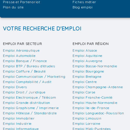
Presse et Partenariat
Fiches métier
Plan du site
Blog emploi
VOTRE RECHERCHE D'EMPLOI
EMPLOI PAR SECTEUR
EMPLOI PAR RÉGION
Emploi Aéronautique
Emploi Alsace
Emploi Automobile
Emploi Aquitaine
Emploi Banque / Finance
Emploi Auvergne
Emploi BTP / Bureau d'études
Emploi Basse-Normandie
Emploi Coiffure / Beauté
Emploi Bourgogne
Emploi Communication / Marketing
Emploi Bretagne
Emploi Comptabilité / Audit
Emploi Centre
Emploi Divers
Emploi Champagne-Ardenne
Emploi Droit / Juridique
Emploi Corse
Emploi Electronique / Télécom
Emploi Franche-Comté
Emploi Grande distribution
Emploi Haute-Normandie
Emploi Graphisme / Imprimerie
Emploi Ile-de-France
Emploi Hôtesse / Standardiste
Emploi Languedoc-Roussillon
Emploi Immobilier
Emploi Limousin
Emploi Industrie
Emploi Lorraine
Emploi Informatique
Emploi Midi-Pyrénées