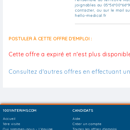
joignables au 05*56*00*66*9
contacter, ou sur le mail s
hello-medical.fr
POSTULER À CETTE OFFRE D'EMPLOI :
Cette offre a expiré et n'est plus disponible
Consultez d'autres offres en effectuant u
1001INTERIMS.COM
CANDIDATS
Accueil
Aide
1ère visite
Créer un compte
Qui sommes-nous - L'équipe
Toutes les offres d'emploi