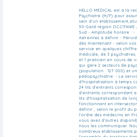
HELLO MEDICAL est à la re
Psychiatre (H/F) pour assur
sein d'un établissement,si
30-Gard région OCCITANIE 
Sud - Amplitude horaire : -
Astreintes à définir - Pério
dès maintenant - selon vos 
service en quelques chiffre
médicale, de 3 psychiatres
et 1 praticien en cours de 
qui gère 2 secteurs de psyc
(population : 127 000) et u
pédopsychiatrie. - Le servic
d'hospitalisation à temps c
24 lits d'entrants correspond
d'entrants correspondant a
lits d'hospitalisation de lo
fonctionnant en intersecto
définir , selon le profil du 
l'ordre des médecins en Fr
vous avez d'autres disponibi
nous les communiquer. Nou
nombreux établissements p
l'ensemble du territoire N