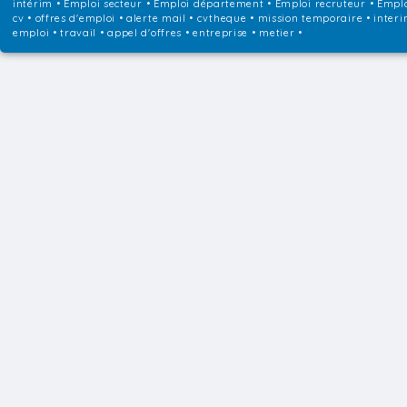
intérim
•
Emploi secteur
•
Emploi département
•
Emploi recruteur
•
Emplo
cv • offres d'emploi • alerte mail • cvtheque • mission temporaire • interi
emploi • travail • appel d'offres • entreprise • metier •