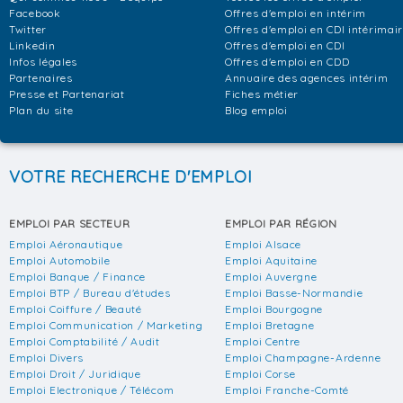
Facebook
Offres d'emploi en intérim
Twitter
Offres d'emploi en CDI intérimai
Linkedin
Offres d'emploi en CDI
Infos légales
Offres d'emploi en CDD
Partenaires
Annuaire des agences intérim
Presse et Partenariat
Fiches métier
Plan du site
Blog emploi
VOTRE RECHERCHE D'EMPLOI
EMPLOI PAR SECTEUR
EMPLOI PAR RÉGION
Emploi Aéronautique
Emploi Alsace
Emploi Automobile
Emploi Aquitaine
Emploi Banque / Finance
Emploi Auvergne
Emploi BTP / Bureau d'études
Emploi Basse-Normandie
Emploi Coiffure / Beauté
Emploi Bourgogne
Emploi Communication / Marketing
Emploi Bretagne
Emploi Comptabilité / Audit
Emploi Centre
Emploi Divers
Emploi Champagne-Ardenne
Emploi Droit / Juridique
Emploi Corse
Emploi Electronique / Télécom
Emploi Franche-Comté