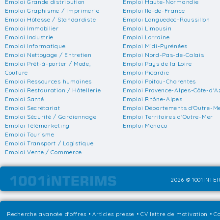
Emploi Grande distribution
Emploi Haute-Normandie
Emploi Graphisme / Imprimerie
Emploi Ile-de-France
Emploi Hôtesse / Standardiste
Emploi Languedoc-Roussillon
Emploi Immobilier
Emploi Limousin
Emploi Industrie
Emploi Lorraine
Emploi Informatique
Emploi Midi-Pyrénées
Emploi Nettoyage / Entretien
Emploi Nord-Pas-de-Calais
Emploi Prêt-à-porter / Mode,
Emploi Pays de la Loire
Couture
Emploi Picardie
Emploi Ressources humaines
Emploi Poitou-Charentes
Emploi Restauration / Hôtellerie
Emploi Provence-Alpes-Côte-d'A
Emploi Santé
Emploi Rhône-Alpes
Emploi Secrétariat
Emploi Départements d'Outre-M
Emploi Sécurité / Gardiennage
Emploi Territoires d'Outre-Mer
Emploi Télémarketing
Emploi Monaco
Emploi Tourisme
Emploi Transport / Logistique
Emploi Vente / Commerce
2026 © 1001INTER
Recherche avancée d'offres
•
Articles presse
•
CV lettre de motivation
•
Co